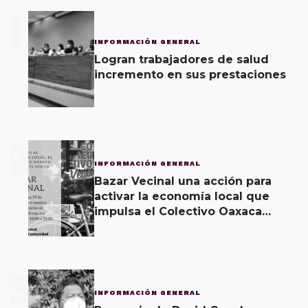
1
INFORMACIÓN GENERAL
Logran trabajadores de salud
incremento en sus prestaciones
2
INFORMACIÓN GENERAL
Bazar Vecinal una acción para
activar la economía local que
impulsa el Colectivo Oaxaca
Vecinal
3
INFORMACIÓN GENERAL