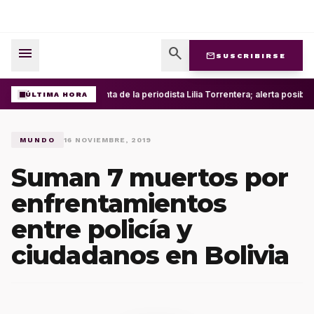
menu
search
mail
SUSCRIBIRSE
Roban cuenta de la periodista Lilia Torrentera; alerta posib
ÚLTIMA HORA
MUNDO
16 NOVIEMBRE, 2019
Suman 7 muertos por
enfrentamientos
entre policía y
ciudadanos en Bolivia