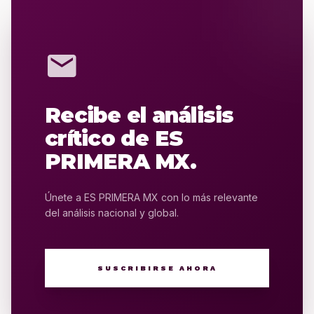
mail
Recibe el análisis
crítico de ES
PRIMERA MX.
Únete a ES PRIMERA MX con lo más relevante
del análisis nacional y global.
SUSCRIBIRSE AHORA