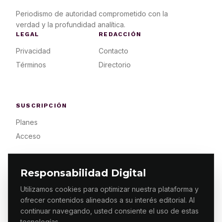
Periodismo de autoridad comprometido con la
verdad y la profundidad analítica.
LEGAL
REDACCIÓN
Privacidad
Contacto
Términos
Directorio
SUSCRIPCIÓN
Planes
Acceso
Responsabilidad Digital
Utilizamos cookies para optimizar nuestra plataforma y
ofrecer contenidos alineados a su interés editorial. Al
© 2026 ES PRIMERA MX. ALGUNOS DERECHOS
RESERVADOS / DESIGN
MAKING.MX
continuar navegando, usted consiente el uso de estas
tecnologías.