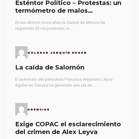
Esténtor Político – Protestas: un
termómetro de malos
gobernantes
En los últimos cinco años la Ciudad de México ha
registrado 25 mil protestas, lo…
SOLEDAD JARQUÍN EDGAR
La caída de Salomón
El asesinato del periodista Francisco Alejandro Leyva
Aguilar en Oaxaca ha generado una ola de…
AGENCIAS
Exige COPAC el esclarecimiento
del crimen de Alex Leyva