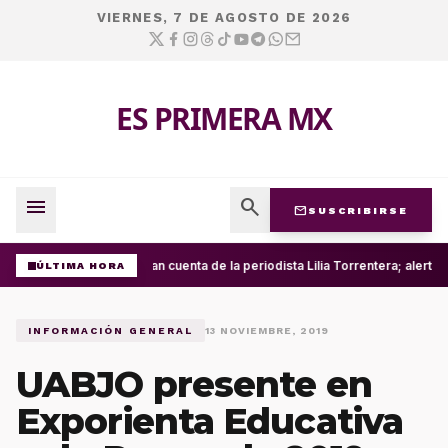
VIERNES, 7 DE AGOSTO DE 2026
ES PRIMERA MX
menu
search
mail
SUSCRIBIRSE
Roban cuenta de la periodista Lilia Torrentera; alerta
ÚLTIMA HORA
INFORMACIÓN GENERAL
13 NOVIEMBRE, 2019
UABJO presente en
Exporienta Educativa