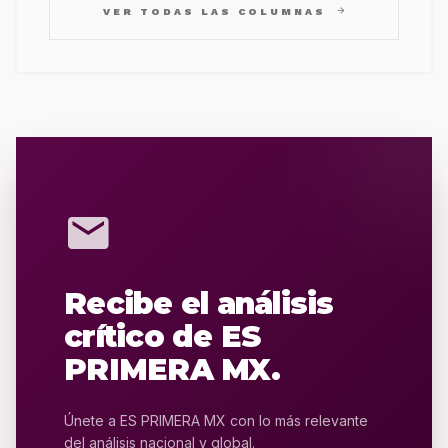
arrow_forward
VER TODAS LAS COLUMNAS
mail
Recibe el análisis
crítico de ES
PRIMERA MX.
Únete a ES PRIMERA MX con lo más relevante
del análisis nacional y global.