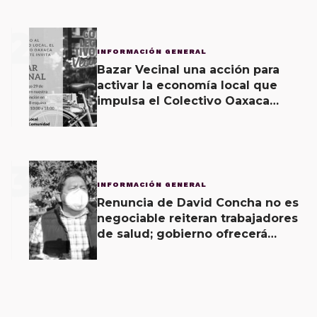
2
INFORMACIÓN GENERAL
Bazar Vecinal una acción para
activar la economía local que
impulsa el Colectivo Oaxaca
Vecinal
3
INFORMACIÓN GENERAL
Renuncia de David Concha no es
negociable reiteran trabajadores
de salud; gobierno ofrecerá
contrapropuesta a demandas