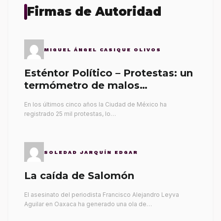
Firmas de Autoridad
MIGUEL ÁNGEL CASIQUE OLIVOS
Esténtor Político – Protestas: un
termómetro de malos
gobernantes
En los últimos cinco años la Ciudad de México ha
registrado 25 mil protestas, lo…
SOLEDAD JARQUÍN EDGAR
La caída de Salomón
El asesinato del periodista Francisco Alejandro Leyva
Aguilar en Oaxaca ha generado una ola de…