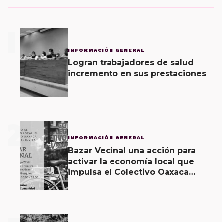
1
INFORMACIÓN GENERAL
Logran trabajadores de salud
incremento en sus prestaciones
2
INFORMACIÓN GENERAL
Bazar Vecinal una acción para
activar la economía local que
impulsa el Colectivo Oaxaca
Vecinal