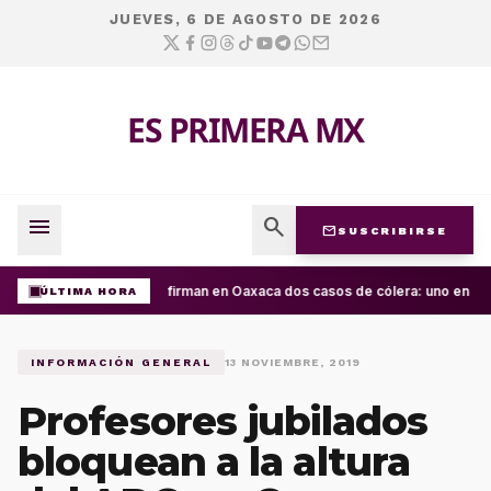
JUEVES, 6 DE AGOSTO DE 2026
ES PRIMERA MX
menu
search
mail
SUSCRIBIRSE
Confirman en Oaxaca dos casos de cólera: uno en la C
ÚLTIMA HORA
INFORMACIÓN GENERAL
13 NOVIEMBRE, 2019
Profesores jubilados
bloquean a la altura