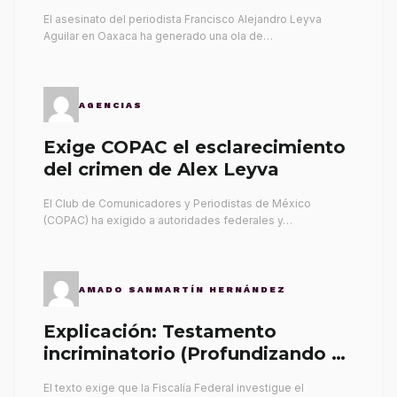
El asesinato del periodista Francisco Alejandro Leyva
Aguilar en Oaxaca ha generado una ola de…
AGENCIAS
Exige COPAC el esclarecimiento
del crimen de Alex Leyva
El Club de Comunicadores y Periodistas de México
(COPAC) ha exigido a autoridades federales y…
AMADO SANMARTÍN HERNÁNDEZ
Explicación: Testamento
incriminatorio (Profundizando su
propia tumba)
El texto exige que la Fiscalía Federal investigue el