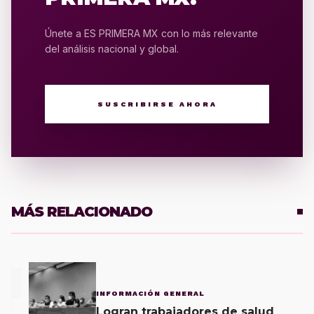
Únete a ES PRIMERA MX con lo más relevante
del análisis nacional y global.
SUSCRIBIRSE AHORA
MÁS RELACIONADO
1
INFORMACIÓN GENERAL
Logran trabajadores de salud