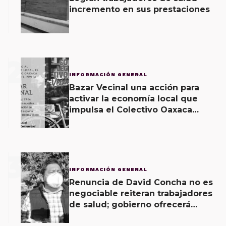
incremento en sus prestaciones
2
INFORMACIÓN GENERAL
Bazar Vecinal una acción para
activar la economía local que
impulsa el Colectivo Oaxaca
Vecinal
3
INFORMACIÓN GENERAL
Renuncia de David Concha no es
negociable reiteran trabajadores
de salud; gobierno ofrecerá
contrapropuesta a demandas