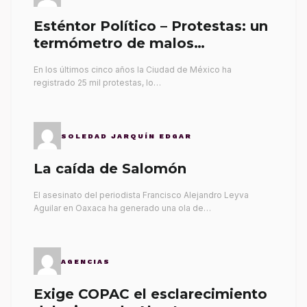
Esténtor Político – Protestas: un
termómetro de malos
gobernantes
En los últimos cinco años la Ciudad de México ha
registrado 25 mil protestas, lo…
SOLEDAD JARQUÍN EDGAR
La caída de Salomón
El asesinato del periodista Francisco Alejandro Leyva
Aguilar en Oaxaca ha generado una ola de…
AGENCIAS
Exige COPAC el esclarecimiento