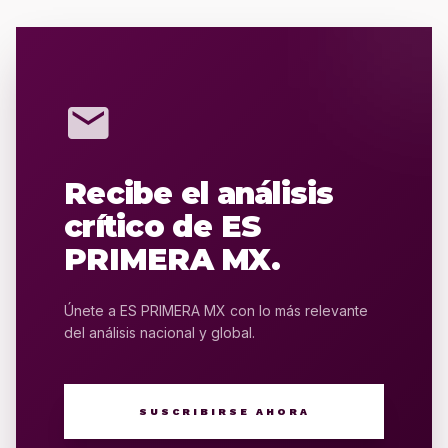
mail
Recibe el análisis
crítico de ES
PRIMERA MX.
Únete a ES PRIMERA MX con lo más relevante
del análisis nacional y global.
SUSCRIBIRSE AHORA