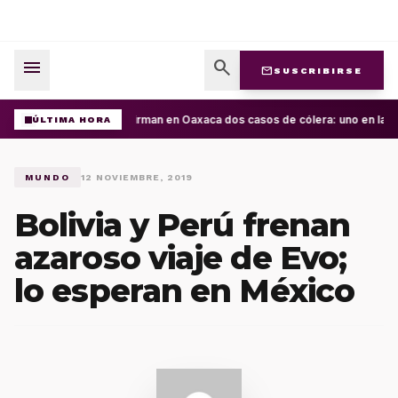
menu
search
mail
SUSCRIBIRSE
Confirman en Oaxaca dos casos de cólera: uno en la Cu
ÚLTIMA HORA
MUNDO
12 NOVIEMBRE, 2019
Bolivia y Perú frenan
azaroso viaje de Evo;
lo esperan en México