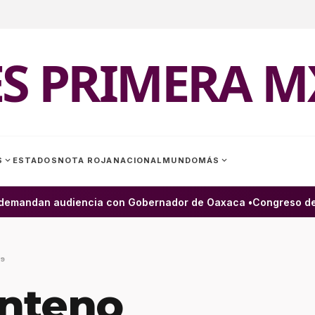
ES PRIMERA M
expand_more
expand_more
S
ESTADOS
NOTA ROJA
NACIONAL
MUNDO
MÁS
demandan audiencia con Gobernador de Oaxaca •
Congreso de Ve
19
enteno