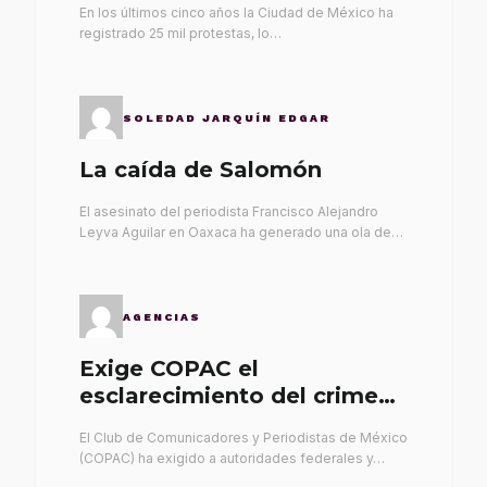
En los últimos cinco años la Ciudad de México ha
registrado 25 mil protestas, lo…
SOLEDAD JARQUÍN EDGAR
La caída de Salomón
El asesinato del periodista Francisco Alejandro
Leyva Aguilar en Oaxaca ha generado una ola de…
AGENCIAS
Exige COPAC el
esclarecimiento del crimen
de Alex Leyva
El Club de Comunicadores y Periodistas de México
(COPAC) ha exigido a autoridades federales y…