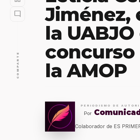
Jiménez, 
mode_comment
la UABJO
concurso 
COMPARTE
la AMOP
PERIODISMO DE AUTOR
Comunica
Por
Colaborador de ES PRIM