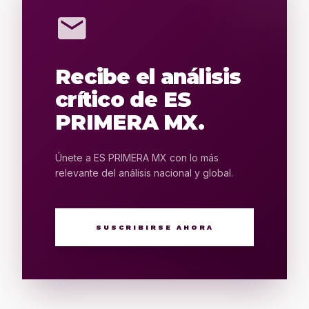
mail
Recibe el análisis
crítico de ES
PRIMERA MX.
Únete a ES PRIMERA MX con lo más
relevante del análisis nacional y global.
SUSCRIBIRSE AHORA