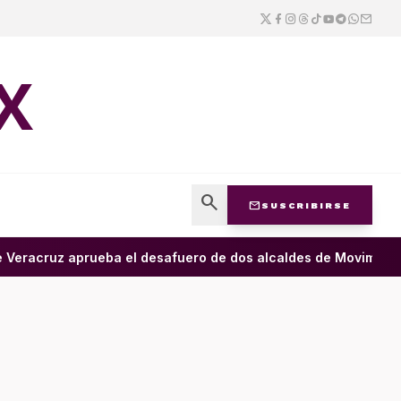
X
search
mail
SUSCRIBIRSE
racruz aprueba el desafuero de dos alcaldes de Movimiento 