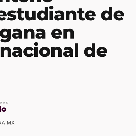
estudiante de
 gana en
nacional de
IDAD
do
ERA MX