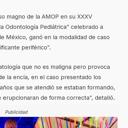
rso magno de la AMOP en
su
XXXV
la Odontología
Pediátrica”
celebrado a
de México, ganó en la modalidad
de caso
ificante
periférico”.
atología que no es
maligna
pero provoca
de la encía,
en el
caso presentado
los
 años
que se
atendió
se estaban formando,
 erupcionaran de forma correcta”, detalló.
Publicidad