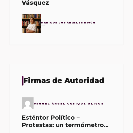
Vásquez
MARÍA DE LOS ÁNGELES NIVÓN
Firmas de Autoridad
MIGUEL ÁNGEL CASIQUE OLIVOS
Esténtor Político –
Protestas: un termómetro
de malos gobernantes