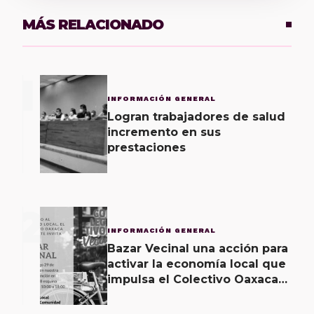
MÁS RELACIONADO
1
INFORMACIÓN GENERAL
Logran trabajadores de salud
incremento en sus
prestaciones
2
INFORMACIÓN GENERAL
Bazar Vecinal una acción para
activar la economía local que
impulsa el Colectivo Oaxaca
Vecinal