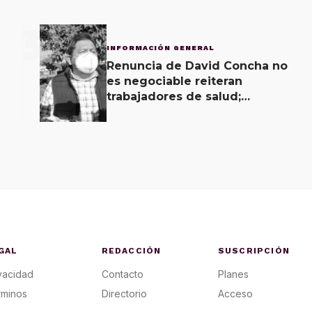
3
INFORMACIÓN GENERAL
Renuncia de David Concha no
es negociable reiteran
trabajadores de salud;
gobierno ofrecerá
contrapropuesta a demandas
GAL
REDACCIÓN
SUSCRIPCIÓN
vacidad
Contacto
Planes
rminos
Directorio
Acceso