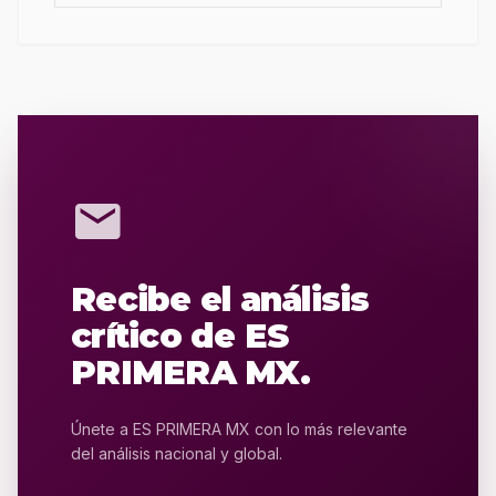
mail
Recibe el análisis
crítico de ES
PRIMERA MX.
Únete a ES PRIMERA MX con lo más relevante
del análisis nacional y global.