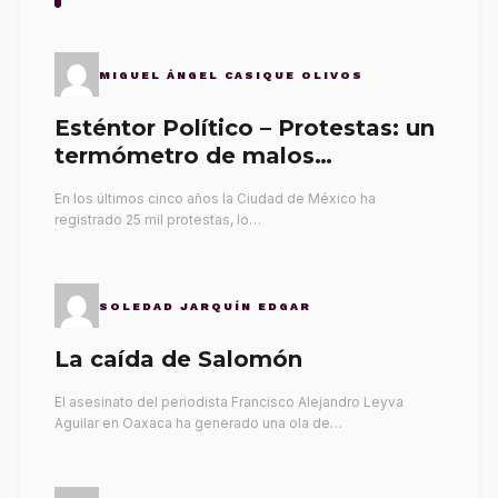
MIGUEL ÁNGEL CASIQUE OLIVOS
Esténtor Político – Protestas: un
termómetro de malos
gobernantes
En los últimos cinco años la Ciudad de México ha
registrado 25 mil protestas, lo…
SOLEDAD JARQUÍN EDGAR
La caída de Salomón
El asesinato del periodista Francisco Alejandro Leyva
Aguilar en Oaxaca ha generado una ola de…