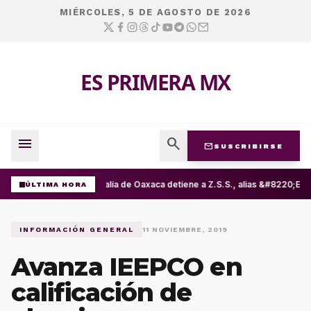
MIÉRCOLES, 5 DE AGOSTO DE 2026
ES PRIMERA MX
menu
search
mail
SUSCRIBIRSE
Fiscalía de Oaxaca detiene a Z.S.S., alias &#8220;El
ÚLTIMA HORA
INFORMACIÓN GENERAL
11 NOVIEMBRE, 2019
Avanza IEEPCO en
calificación de