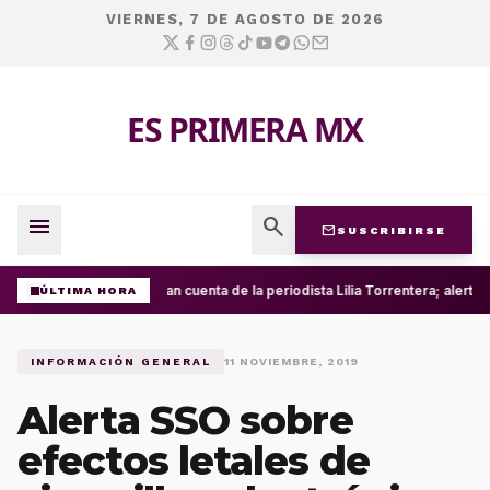
VIERNES, 7 DE AGOSTO DE 2026
ES PRIMERA MX
menu
search
mail
SUSCRIBIRSE
Roban cuenta de la periodista Lilia Torrentera; alerta
ÚLTIMA HORA
INFORMACIÓN GENERAL
11 NOVIEMBRE, 2019
Alerta SSO sobre
efectos letales de