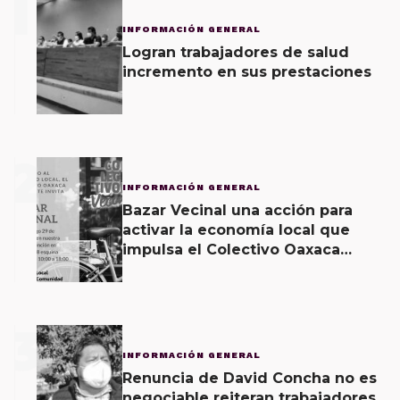
1
INFORMACIÓN GENERAL
Logran trabajadores de salud
incremento en sus prestaciones
2
INFORMACIÓN GENERAL
Bazar Vecinal una acción para
activar la economía local que
impulsa el Colectivo Oaxaca
Vecinal
3
INFORMACIÓN GENERAL
Renuncia de David Concha no es
negociable reiteran trabajadores