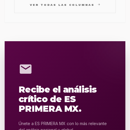
arrow_forward
VER TODAS LAS COLUMNAS
mail
Recibe el análisis
crítico de ES
PRIMERA MX.
Únete a ES PRIMERA MX con lo más relevante
del análisis nacional y global.