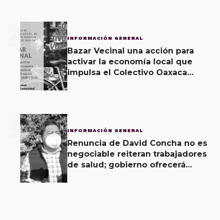
2
INFORMACIÓN GENERAL
Bazar Vecinal una acción para
activar la economía local que
impulsa el Colectivo Oaxaca
Vecinal
3
INFORMACIÓN GENERAL
Renuncia de David Concha no es
negociable reiteran trabajadores
de salud; gobierno ofrecerá
contrapropuesta a demandas