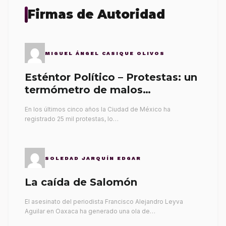
Firmas de Autoridad
MIGUEL ÁNGEL CASIQUE OLIVOS
Esténtor Político – Protestas: un
termómetro de malos
gobernantes
En los últimos cinco años la Ciudad de México ha
registrado 25 mil protestas, lo…
SOLEDAD JARQUÍN EDGAR
La caída de Salomón
El asesinato del periodista Francisco Alejandro Leyva
Aguilar en Oaxaca ha generado una ola de…