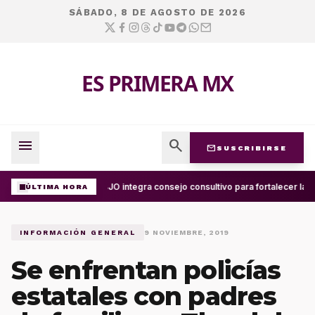
SÁBADO, 8 DE AGOSTO DE 2026
ES PRIMERA MX
menu
search
mail
SUSCRIBIRSE
UABJO integra consejo consultivo para fortalecer la c
ÚLTIMA HORA
INFORMACIÓN GENERAL
9 NOVIEMBRE, 2019
Se enfrentan policías
estatales con padres