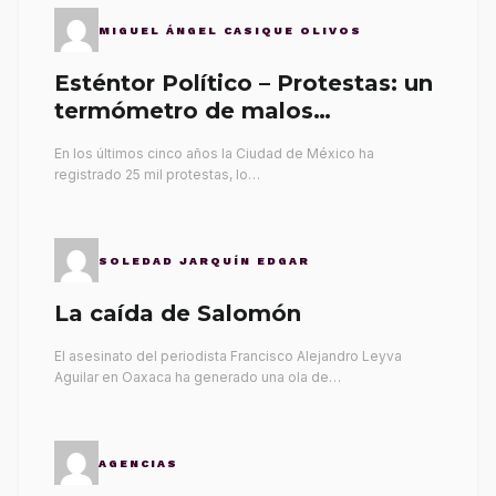
MIGUEL ÁNGEL CASIQUE OLIVOS
Esténtor Político – Protestas: un
termómetro de malos
gobernantes
En los últimos cinco años la Ciudad de México ha
registrado 25 mil protestas, lo…
SOLEDAD JARQUÍN EDGAR
La caída de Salomón
El asesinato del periodista Francisco Alejandro Leyva
Aguilar en Oaxaca ha generado una ola de…
AGENCIAS