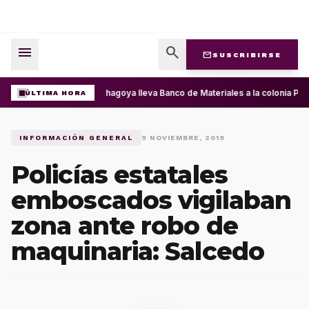
menu
search
mail
SUSCRIBIRSE
Ray Chagoya lleva Banco de Materiales a la colonia Pre
ÚLTIMA HORA
INFORMACIÓN GENERAL
9 NOVIEMBRE, 2019
Policías estatales
emboscados vigilaban
zona ante robo de
maquinaria: Salcedo