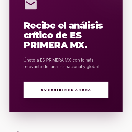
mail
Recibe el análisis
crítico de ES
PRIMERA MX.
Únete a ES PRIMERA MX con lo más
relevante del análisis nacional y global.
SUSCRIBIRSE AHORA