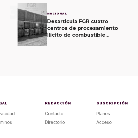
3
NACIONAL
Desarticula FGR cuatro
centros de procesamiento
ilícito de combustible
localizados en tres entidades
GAL
REDACCIÓN
SUSCRIPCIÓN
vacidad
Contacto
Planes
rminos
Directorio
Acceso