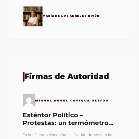
MARÍA DE LOS ÁNGELES NIVÓN
Firmas de Autoridad
MIGUEL ÁNGEL CASIQUE OLIVOS
Esténtor Político –
Protestas: un termómetro
de malos gobernantes
En los últimos cinco años la Ciudad de México ha