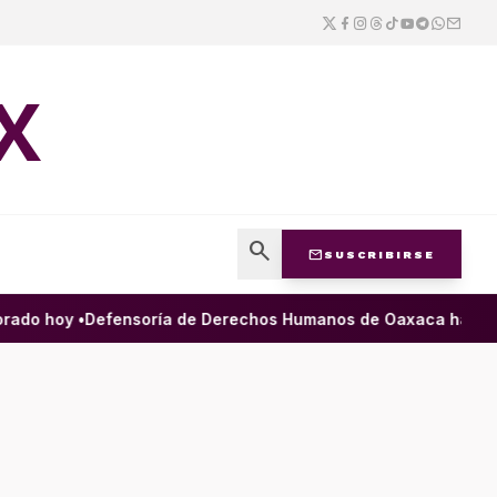
X
search
mail
SUSCRIBIRSE
do hoy •
Defensoría de Derechos Humanos de Oaxaca ha filtrado