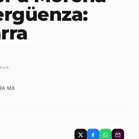
ergüenza:
rra
IDAD
ERA MX