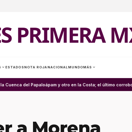
ES PRIMERA M
expand_more
expand_more
S
ESTADOS
NOTA ROJA
NACIONAL
MUNDO
MÁS
Cuenca del Papaloápam y otro en la Costa; el último corrobora
er a Morena