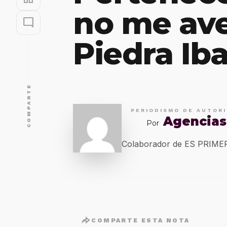
no me av
mode_comment
Piedra Iba
COMPARTE
PERIODISMO DE AUTOR
Agencias
Por
Colaborador de ES PRIM
COMPARTE ESTA NOTA