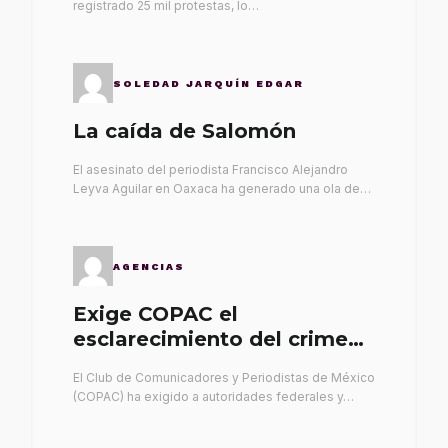
registrado 25 mil protestas, lo…
SOLEDAD JARQUÍN EDGAR
La caída de Salomón
El asesinato del periodista Francisco Alejandro
Leyva Aguilar en Oaxaca ha generado una ola de…
AGENCIAS
Exige COPAC el
esclarecimiento del crimen
de Alex Leyva
El Club de Comunicadores y Periodistas de México
(COPAC) ha exigido a autoridades federales y…