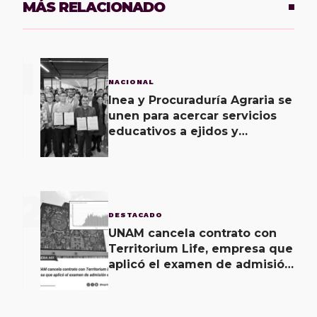
MÁS RELACIONADO
1
NACIONAL
Inea y Procuraduría Agraria se
unen para acercar servicios
educativos a ejidos y
comunas
2
DESTACADO
UNAM cancela contrato con
Territorium Life, empresa que
aplicó el examen de admisión
en línea