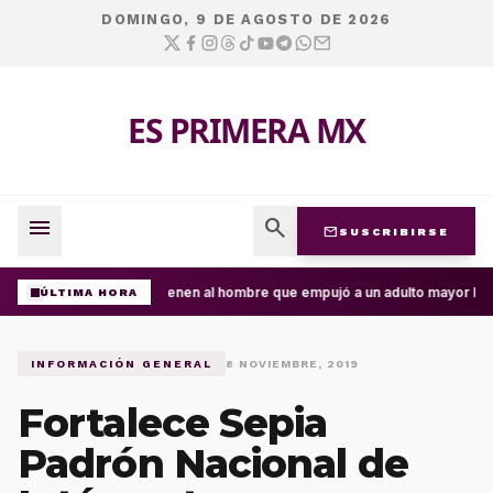
DOMINGO, 9 DE AGOSTO DE 2026
ES PRIMERA MX
menu
search
mail
SUSCRIBIRSE
Detienen al hombre que empujó a un adulto mayor haci
ÚLTIMA HORA
INFORMACIÓN GENERAL
8 NOVIEMBRE, 2019
Fortalece Sepia
Padrón Nacional de