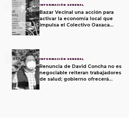
2
INFORMACIÓN GENERAL
Bazar Vecinal una acción para
activar la economía local que
impulsa el Colectivo Oaxaca
Vecinal
3
INFORMACIÓN GENERAL
Renuncia de David Concha no es
negociable reiteran trabajadores
de salud; gobierno ofrecerá
contrapropuesta a demandas