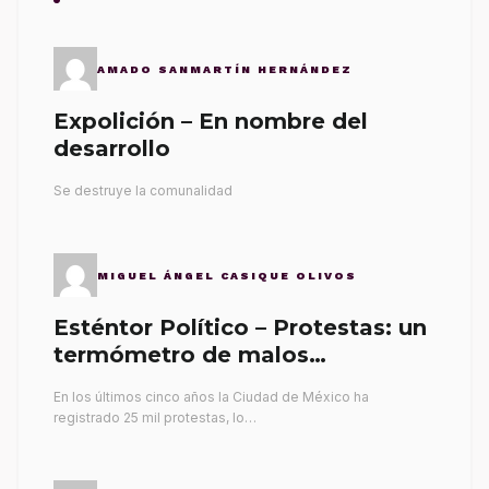
AMADO SANMARTÍN HERNÁNDEZ
Expolición – En nombre del
desarrollo
Se destruye la comunalidad
MIGUEL ÁNGEL CASIQUE OLIVOS
Esténtor Político – Protestas: un
termómetro de malos
gobernantes
En los últimos cinco años la Ciudad de México ha
registrado 25 mil protestas, lo…