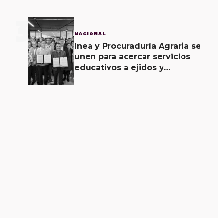
3
NACIONAL
Inea y Procuraduría Agraria se
unen para acercar servicios
educativos a ejidos y
comunas