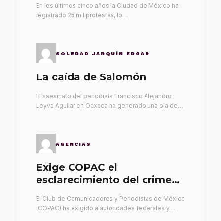
En los últimos cinco años la Ciudad de México ha
registrado 25 mil protestas, lo…
SOLEDAD JARQUÍN EDGAR
La caída de Salomón
El asesinato del periodista Francisco Alejandro
Leyva Aguilar en Oaxaca ha generado una ola de…
AGENCIAS
Exige COPAC el
esclarecimiento del crimen
de Alex Leyva
El Club de Comunicadores y Periodistas de México
(COPAC) ha exigido a autoridades federales y…