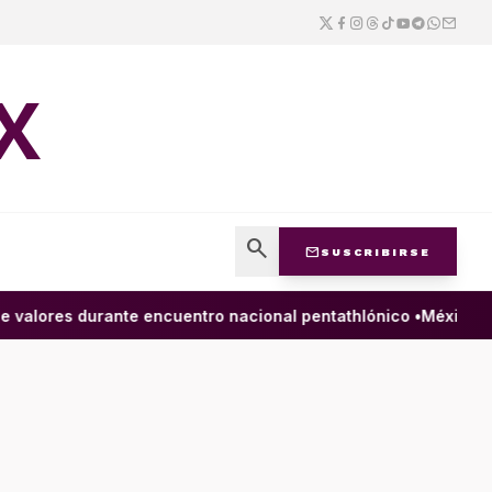
X
search
mail
SUSCRIBIRSE
lores durante encuentro nacional pentathlónico •
México y Pe