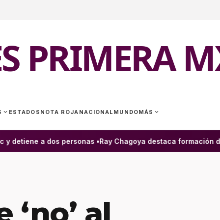
ES PRIMERA M
expand_more
expand_more
S
ESTADOS
NOTA ROJA
NACIONAL
MUNDO
MÁS
 detiene a dos personas •
Ray Chagoya destaca formación de va
 ‘no’ al