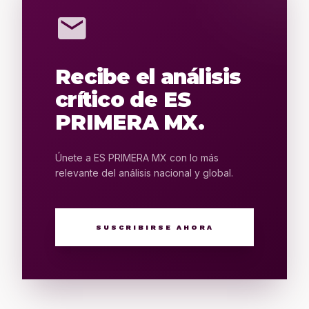
mail
Recibe el análisis
crítico de ES
PRIMERA MX.
Únete a ES PRIMERA MX con lo más
relevante del análisis nacional y global.
SUSCRIBIRSE AHORA