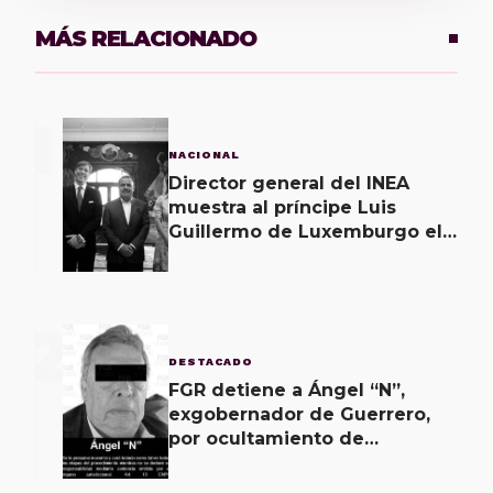
MÁS RELACIONADO
1
NACIONAL
Director general del INEA
muestra al príncipe Luis
Guillermo de Luxemburgo el
museo vivo del muralismo.
2
DESTACADO
FGR detiene a Ángel “N”,
exgobernador de Guerrero,
por ocultamiento de
evidencias en caso
Ayotzinapa