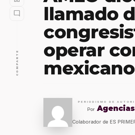
llamado 
mode_comment
congresis
operar co
COMPARTE
mexicano
PERIODISMO DE AUTOR
Agencias
Por
Colaborador de ES PRIM