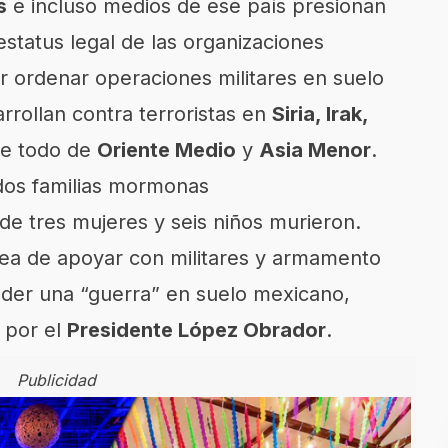
s
e incluso medios de ese país presionan
status legal de las organizaciones
r ordenar operaciones militares en suelo
rollan contra terroristas en
Siria, Irak,
re todo de
Oriente Medio
y
Asia Menor
.
 dos familias mormonas
de tres mujeres y seis niños murieron.
dea de apoyar con militares y armamento
nder una “guerra” en suelo mexicano,
 por el
Presidente
López Obrador
.
Publicidad