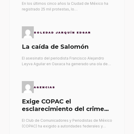
En los últimos cinco años la Ciudad de México ha
registrado 25 mil protestas, lo…
SOLEDAD JARQUÍN EDGAR
La caída de Salomón
El asesinato del periodista Francisco Alejandro
Leyva Aguilar en Oaxaca ha generado una ola de…
AGENCIAS
Exige COPAC el
esclarecimiento del crimen
de Alex Leyva
El Club de Comunicadores y Periodistas de México
(COPAC) ha exigido a autoridades federales y…