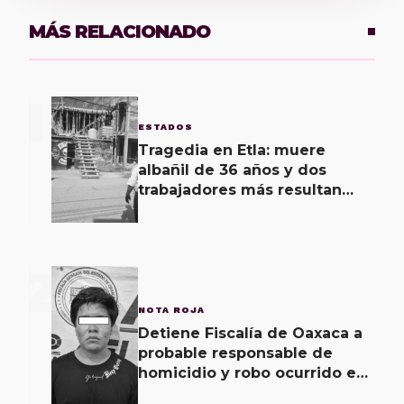
MÁS RELACIONADO
1
ESTADOS
Tragedia en Etla: muere
albañil de 36 años y dos
trabajadores más resultan
lesionados de gravedad al
recibir descarga eléctrica
2
NOTA ROJA
Detiene Fiscalía de Oaxaca a
probable responsable de
homicidio y robo ocurrido en
San Blas Atempa