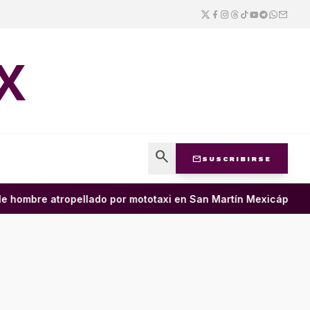
X
search
mail
SUSCRIBIRSE
ombre atropellado por mototaxi en San Martín Mexicápam y recl