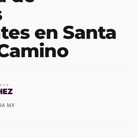
s
tes en Santa
 Camino
IDAD
HEZ
ERA MX