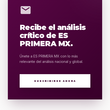
mail
Recibe el análisis
crítico de ES
PRIMERA MX.
Únete a ES PRIMERA MX con lo más
relevante del análisis nacional y global.
SUSCRIBIRSE AHORA