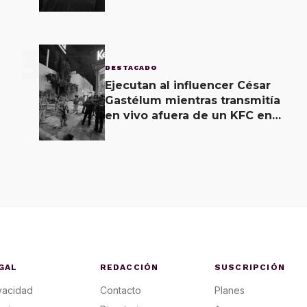
3
DESTACADO
Ejecutan al influencer César
Gastélum mientras transmitía
en vivo afuera de un KFC en
Culiacán
GAL
REDACCIÓN
SUSCRIPCIÓN
vacidad
Contacto
Planes