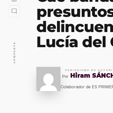
presunto
mode_comment
delincuen
Lucía del
COMPARTE
PERIODISMO DE AUTOR
Hiram SÁNC
Por
Colaborador de ES PRIM