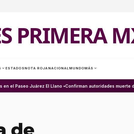
ES PRIMERA M
expand_more
expand_more
S
ESTADOS
NOTA ROJA
NACIONAL
MUNDO
MÁS
n el Paseo Juárez El Llano •
Confirman autoridades muerte de h
a de