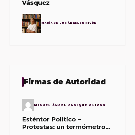
Vásquez
MARÍA DE LOS ÁNGELES NIVÓN
Firmas de Autoridad
MIGUEL ÁNGEL CASIQUE OLIVOS
Esténtor Político –
Protestas: un termómetro
de malos gobernantes