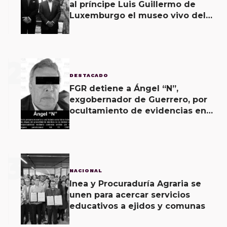
al príncipe Luis Guillermo de
Luxemburgo el museo vivo del
muralismo.
2
DESTACADO
FGR detiene a Ángel “N”,
exgobernador de Guerrero, por
ocultamiento de evidencias en
caso Ayotzinapa
3
NACIONAL
Inea y Procuraduría Agraria se
unen para acercar servicios
educativos a ejidos y comunas