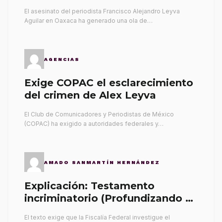
El asesinato del periodista Francisco Alejandro Leyva
Aguilar en Oaxaca ha generado una ola de…
AGENCIAS
Exige COPAC el esclarecimiento
del crimen de Alex Leyva
El Club de Comunicadores y Periodistas de México
(COPAC) ha exigido a autoridades federales y…
AMADO SANMARTÍN HERNÁNDEZ
Explicación: Testamento
incriminatorio (Profundizando su
propia tumba)
El texto exige que la Fiscalía Federal investigue el