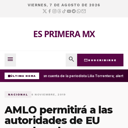
VIERNES, 7 DE AGOSTO DE 2026
ES PRIMERA MX
menu
search
mail
SUSCRIBIRSE
Roban cuenta de la periodista Lilia Torrentera; alerta
ÚLTIMA HORA
NACIONAL
6 NOVIEMBRE, 2019
AMLO permitirá a las
autoridades de EU