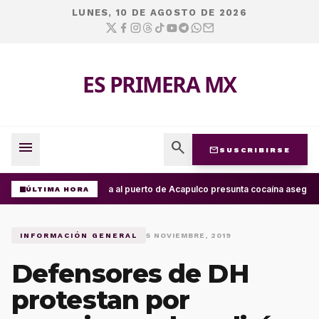
LUNES, 10 DE AGOSTO DE 2026
ES PRIMERA MX
menu
search
mail
SUSCRIBIRSE
Arriba al puerto de Acapulco presunta cocaína asegura
ÚLTIMA HORA
INFORMACIÓN GENERAL
5 NOVIEMBRE, 2019
Defensores de DH
protestan por