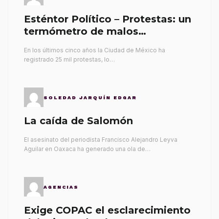
Esténtor Político – Protestas: un
termómetro de malos
gobernantes
En los últimos cinco años la Ciudad de México ha
registrado 25 mil protestas, lo…
SOLEDAD JARQUÍN EDGAR
La caída de Salomón
El asesinato del periodista Francisco Alejandro Leyva
Aguilar en Oaxaca ha generado una ola de…
AGENCIAS
Exige COPAC el esclarecimiento