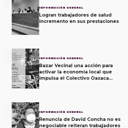
1
INFORMACIÓN GENERAL
Logran trabajadores de salud
incremento en sus prestaciones
2
INFORMACIÓN GENERAL
Bazar Vecinal una acción para
activar la economía local que
impulsa el Colectivo Oaxaca
Vecinal
3
INFORMACIÓN GENERAL
Renuncia de David Concha no es
negociable reiteran trabajadores