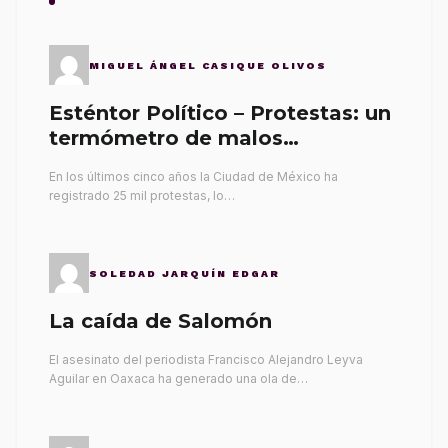
MIGUEL ÁNGEL CASIQUE OLIVOS
Esténtor Político – Protestas: un
termómetro de malos
gobernantes
En los últimos cinco años la Ciudad de México ha
registrado 25 mil protestas, lo…
SOLEDAD JARQUÍN EDGAR
La caída de Salomón
El asesinato del periodista Francisco Alejandro Leyva
Aguilar en Oaxaca ha generado una ola de…