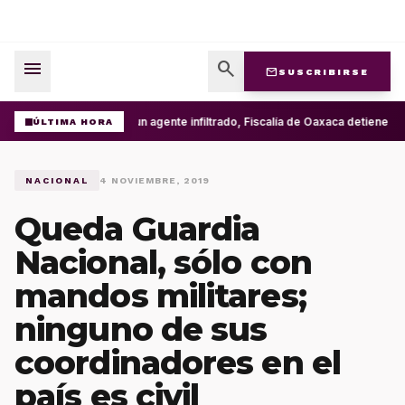
menu
search
mail
SUSCRIBIRSE
Con un agente infiltrado, Fiscalía de Oaxaca detiene en 
ÚLTIMA HORA
NACIONAL
4 NOVIEMBRE, 2019
Queda Guardia
Nacional, sólo con
mandos militares;
ninguno de sus
coordinadores en el
país es civil