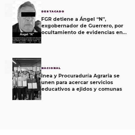
2
DESTACADO
FGR detiene a Ángel “N”,
exgobernador de Guerrero, por
ocultamiento de evidencias en
caso Ayotzinapa
3
NACIONAL
Inea y Procuraduría Agraria se
unen para acercar servicios
educativos a ejidos y comunas