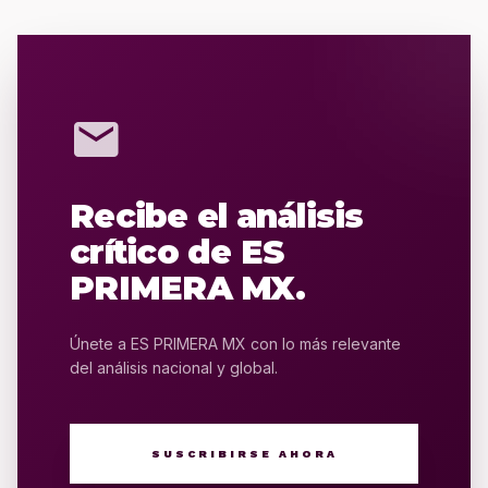
mail
Recibe el análisis
crítico de ES
PRIMERA MX.
Únete a ES PRIMERA MX con lo más relevante
del análisis nacional y global.
SUSCRIBIRSE AHORA