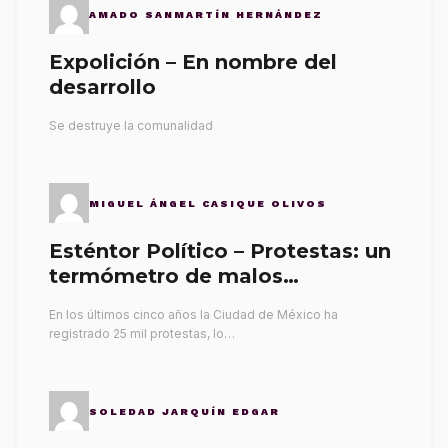
AMADO SANMARTÍN HERNÁNDEZ
Expolición – En nombre del
desarrollo
Se destruye la comunalidad
MIGUEL ÁNGEL CASIQUE OLIVOS
Esténtor Político – Protestas: un
termómetro de malos
gobernantes
En los últimos cinco años la Ciudad de México ha
registrado 25 mil protestas, lo…
SOLEDAD JARQUÍN EDGAR