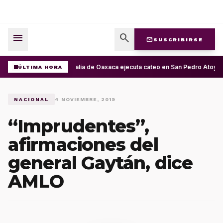
menu
search
mail
SUSCRIBIRSE
Fiscalía de Oaxaca ejecuta cateo en San Pedro Atoyac
ÚLTIMA HORA
NACIONAL
4 NOVIEMBRE, 2019
“Imprudentes”,
afirmaciones del
general Gaytán, dice
AMLO