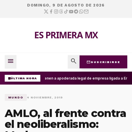
DOMINGO, 9 DE AGOSTO DE 2026
ES PRIMERA MX
menu
search
mail
SUSCRIBIRSE
Detienen a apoderada legal de empresa ligada a Ernest
ÚLTIMA HORA
MUNDO
4 NOVIEMBRE, 2019
AMLO, al frente contra
el neoliberalismo: