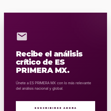
mail
Recibe el análisis
crítico de ES
PRIMERA MX.
Únete a ES PRIMERA MX con lo más relevante
del análisis nacional y global.
SUSCRIBIRSE AHORA