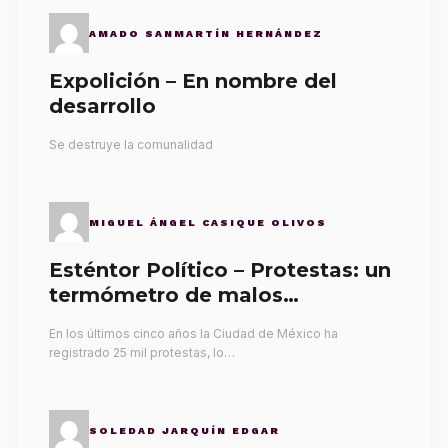
AMADO SANMARTÍN HERNÁNDEZ
Expolición – En nombre del
desarrollo
Se destruye la comunalidad
MIGUEL ÁNGEL CASIQUE OLIVOS
Esténtor Político – Protestas: un
termómetro de malos
gobernantes
En los últimos cinco años la Ciudad de México ha
registrado 25 mil protestas, lo…
SOLEDAD JARQUÍN EDGAR