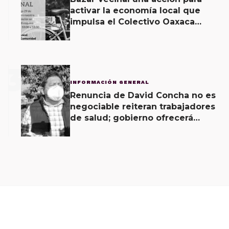
activar la economía local que
impulsa el Colectivo Oaxaca
Vecinal
3
INFORMACIÓN GENERAL
Renuncia de David Concha no es
negociable reiteran trabajadores
de salud; gobierno ofrecerá
contrapropuesta a demandas