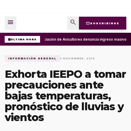
menu
search
mail
SUSCRIBIRSE
Asociación de Avicultores denuncia ingreso masivo d
ÚLTIMA HORA
INFORMACIÓN GENERAL
3 NOVIEMBRE, 2019
Exhorta IEEPO a tomar
precauciones ante
bajas temperaturas,
pronóstico de lluvias y
vientos