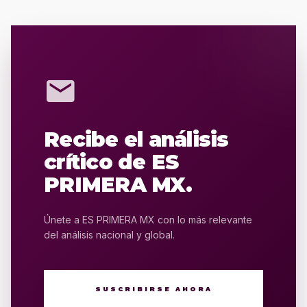
mail
Recibe el análisis
crítico de ES
PRIMERA MX.
Únete a ES PRIMERA MX con lo más relevante
del análisis nacional y global.
SUSCRIBIRSE AHORA