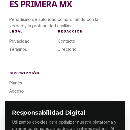
ES PRIMERA MX
Periodismo de autoridad comprometido con la
verdad y la profundidad analítica.
LEGAL
REDACCIÓN
Privacidad
Contacto
Términos
Directorio
SUSCRIPCIÓN
Planes
Acceso
Responsabilidad Digital
Utilizamos cookies para optimizar nuestra plataforma y
ofrecer contenidos alineados a su interés editorial. Al
© 2026 ES PRIMERA MX. ALGUNOS DERECHOS