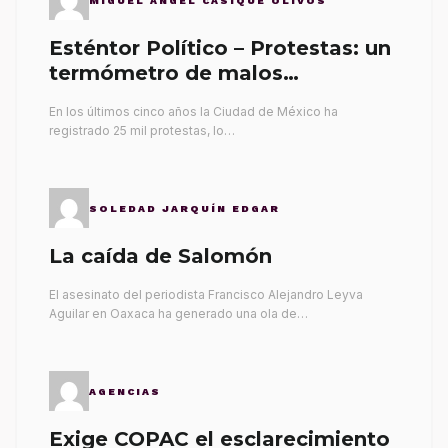
MIGUEL ÁNGEL CASIQUE OLIVOS
Esténtor Político – Protestas: un
termómetro de malos
gobernantes
En los últimos cinco años la Ciudad de México ha
registrado 25 mil protestas, lo…
SOLEDAD JARQUÍN EDGAR
La caída de Salomón
El asesinato del periodista Francisco Alejandro Leyva
Aguilar en Oaxaca ha generado una ola de…
AGENCIAS
Exige COPAC el esclarecimiento