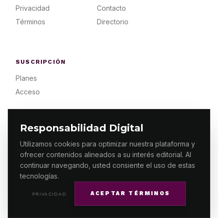
Privacidad
Contacto
Términos
Directorio
SUSCRIPCIÓN
Planes
Acceso
Responsabilidad Digital
Utilizamos cookies para optimizar nuestra plataforma y
ofrecer contenidos alineados a su interés editorial. Al
© 2026 ES PRIMERA MX. ALGUNOS DERECHOS
RESERVADOS / DESIGN
MAKING.MX
continuar navegando, usted consiente el uso de estas
tecnologías.
ACEPTAR TÉRMINOS
PRIVACIDAD