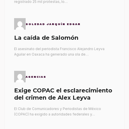
registrado 25 mil protestas, lo…
SOLEDAD JARQUÍN EDGAR
La caída de Salomón
El asesinato del periodista Francisco Alejandro Leyva
Aguilar en Oaxaca ha generado una ola de…
AGENCIAS
Exige COPAC el esclarecimiento
del crimen de Alex Leyva
El Club de Comunicadores y Periodistas de México
(COPAC) ha exigido a autoridades federales y…