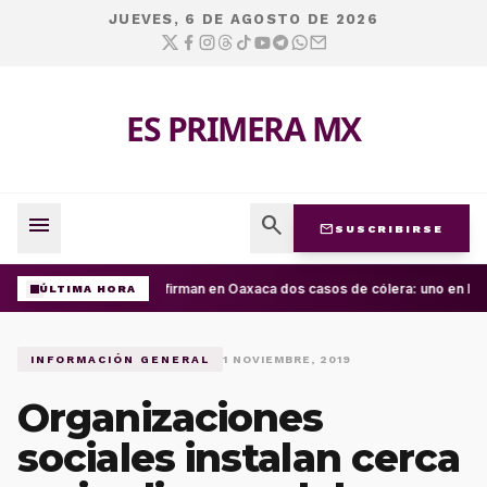
JUEVES, 6 DE AGOSTO DE 2026
ES PRIMERA MX
menu
search
mail
SUSCRIBIRSE
Confirman en Oaxaca dos casos de cólera: uno en la C
ÚLTIMA HORA
INFORMACIÓN GENERAL
1 NOVIEMBRE, 2019
Organizaciones
sociales instalan cerca