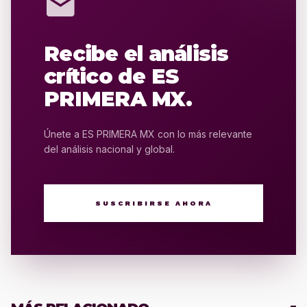
mail
Recibe el análisis
crítico de ES
PRIMERA MX.
Únete a ES PRIMERA MX con lo más relevante
del análisis nacional y global.
SUSCRIBIRSE AHORA