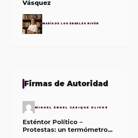
Vásquez
MARÍA DE LOS ÁNGELES NIVÓN
Firmas de Autoridad
MIGUEL ÁNGEL CASIQUE OLIVOS
Esténtor Político –
Protestas: un termómetro
de malos gobernantes