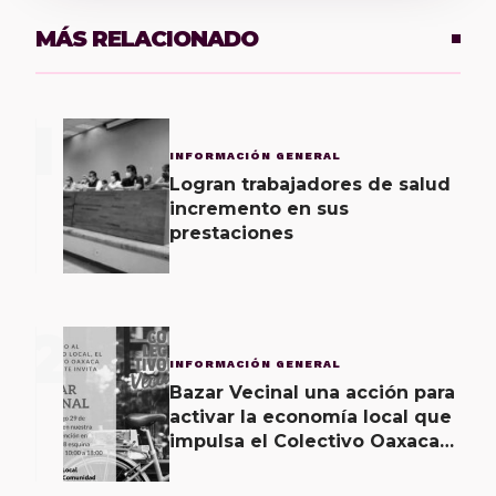
MÁS RELACIONADO
1
INFORMACIÓN GENERAL
Logran trabajadores de salud
incremento en sus
prestaciones
2
INFORMACIÓN GENERAL
Bazar Vecinal una acción para
activar la economía local que
impulsa el Colectivo Oaxaca
Vecinal