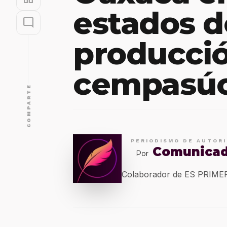
estados 
mode_comment
producci
cempasúc
COMPARTE
PERIODISMO DE AUTOR
Comunica
Por
Colaborador de ES PRIM