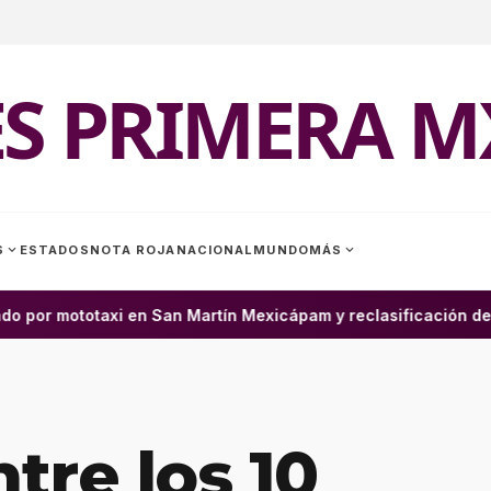
ES PRIMERA M
expand_more
expand_more
S
ESTADOS
NOTA ROJA
NACIONAL
MUNDO
MÁS
or mototaxi en San Martín Mexicápam y reclasificación de del
tre los 10