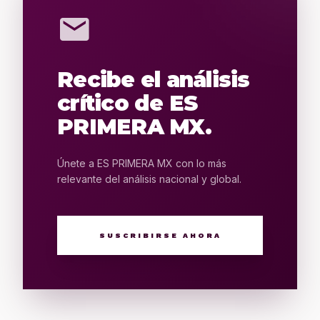
mail
Recibe el análisis
crítico de ES
PRIMERA MX.
Únete a ES PRIMERA MX con lo más
relevante del análisis nacional y global.
SUSCRIBIRSE AHORA