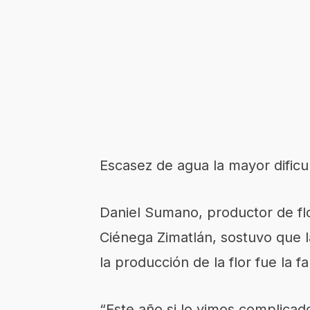
Escasez de agua l
a mayor dificu
Daniel
Sumano
,
productor de fl
Ciénega
Zimatlán
, sostuvo que 
la producción de
la flor
fue la f
“Este año si lo vimos complicad