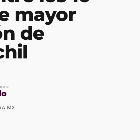
de mayor
ón de
hil
IDAD
do
ERA MX