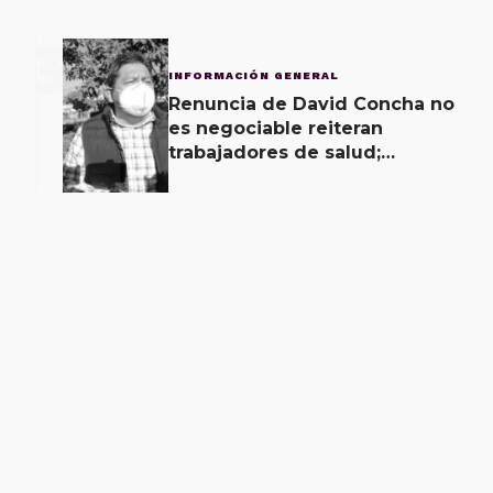
3
INFORMACIÓN GENERAL
Renuncia de David Concha no
es negociable reiteran
trabajadores de salud;
gobierno ofrecerá
contrapropuesta a demandas