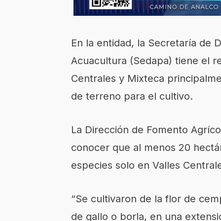
En la entidad,
la
Secretaría de D
Acuacultura (
S
edapa
)
tiene el r
Centrales y Mixteca
pri
n
cipalm
de terreno para el cultivo
.
L
a Dirección de Fomento Agrícol
conocer que al menos 20
hectá
especies
so
l
o en Valles Central
“S
e cultivaron de la flor de ce
m
de gall
o o borla, en una extens