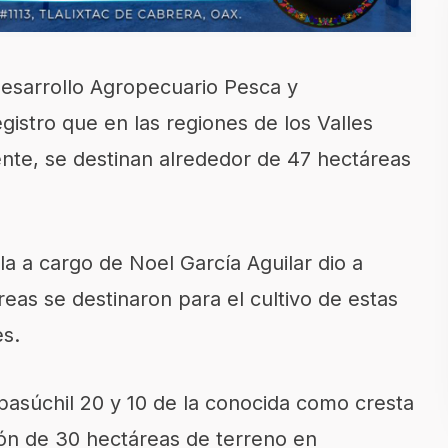
esarrollo Agropecuario Pesca y
egistro que en las
r
egiones de
los Valles
ente
,
se destinan alrededor de 47 hectáreas
a a cargo de Noel García Aguilar dio a
reas
se destinaron para el cultivo de estas
es.
pasúchil
20
y 10 de la conocida como cresta
ión de 3
0 hectáreas de terreno en