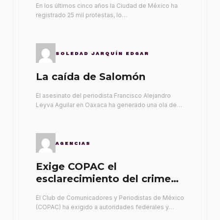
En los últimos cinco años la Ciudad de México ha
registrado 25 mil protestas, lo…
SOLEDAD JARQUÍN EDGAR
La caída de Salomón
El asesinato del periodista Francisco Alejandro
Leyva Aguilar en Oaxaca ha generado una ola de…
AGENCIAS
Exige COPAC el
esclarecimiento del crimen
de Alex Leyva
El Club de Comunicadores y Periodistas de México
(COPAC) ha exigido a autoridades federales y…