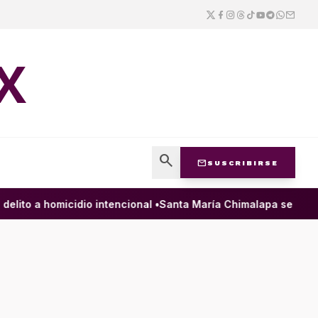
X
search
mail
SUSCRIBIRSE
ito a homicidio intencional •
Santa María Chimalapa se sumará 