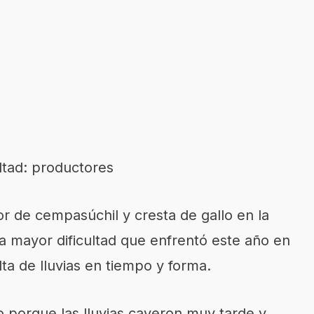
ltad: productores
or de cempasúchil y cresta de gallo en la
la mayor dificultad que enfrentó este año en
alta de lluvias en tiempo y forma.
o porque las lluvias cayeron muy tarde y