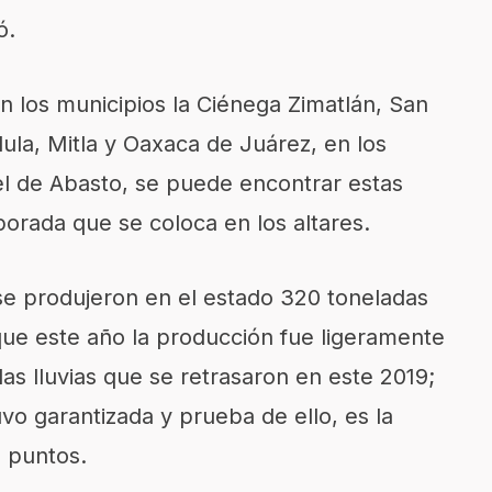
ó.
en
los municipios la Ciénega
Zimatlán
, San
lula
, Mitla y Oaxaca de Juárez, en los
l de Abasto
, se puede encontrar estas
porada que se coloca en los altares.
e produjeron en el estado 320 toneladas
que este año la producción fue
ligeramente
las lluvias
que
se retrasaron
en
este 2019;
vo garantizada y prueba de ello
,
es la
s puntos.