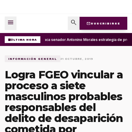
menu
search
mail
SUSCRIBIRSE
Destaca senador Antonino Morales estrategia de presid
ÚLTIMA HORA
INFORMACIÓN GENERAL
31 OCTUBRE, 2019
Logra FGEO vincular a
proceso a siete
masculinos probables
responsables del
delito de desaparición
cometida por