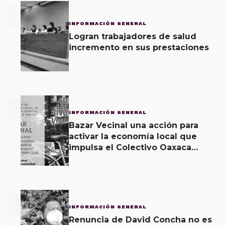
1
INFORMACIÓN GENERAL
Logran trabajadores de salud
incremento en sus prestaciones
2
INFORMACIÓN GENERAL
Bazar Vecinal una acción para
activar la economía local que
impulsa el Colectivo Oaxaca
Vecinal
3
INFORMACIÓN GENERAL
Renuncia de David Concha no es