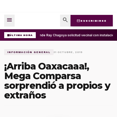
menu
search
mail
SUSCRIBIRSE
Atiende Ray Chagoya solicitud vecinal con instalación 
ÚLTIMA HORA
INFORMACIÓN GENERAL
31 OCTUBRE, 2019
¡Arriba Oaxacaaa!,
Mega Comparsa
sorprendió a propios y
extraños