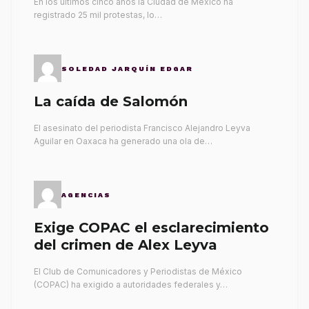
En los últimos cinco años la Ciudad de México ha
registrado 25 mil protestas, lo…
SOLEDAD JARQUÍN EDGAR
La caída de Salomón
El asesinato del periodista Francisco Alejandro Leyva
Aguilar en Oaxaca ha generado una ola de…
AGENCIAS
Exige COPAC el esclarecimiento
del crimen de Alex Leyva
El Club de Comunicadores y Periodistas de México
(COPAC) ha exigido a autoridades federales y…