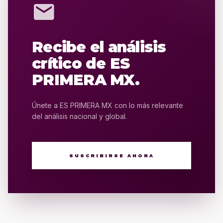
mail
Recibe el análisis
crítico de ES
PRIMERA MX.
Únete a ES PRIMERA MX con lo más relevante
del análisis nacional y global.
SUSCRIBIRSE AHORA