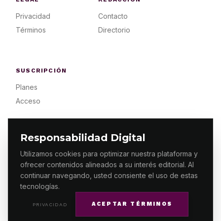
Privacidad
Contacto
Términos
Directorio
SUSCRIPCIÓN
Planes
Acceso
Responsabilidad Digital
Utilizamos cookies para optimizar nuestra plataforma y
ofrecer contenidos alineados a su interés editorial. Al
© 2026 ES PRIMERA MX. ALGUNOS DERECHOS
RESERVADOS / DESIGN
MAKING.MX
continuar navegando, usted consiente el uso de estas
tecnologías.
ACEPTAR TÉRMINOS
PRIVACIDAD