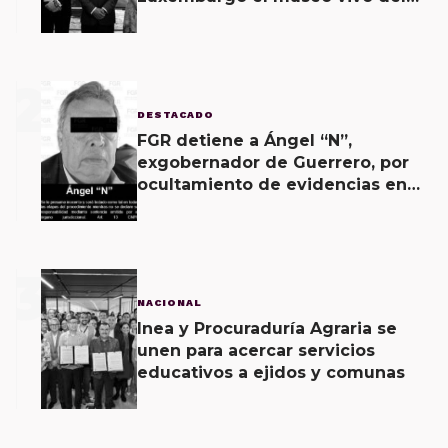
muralismo.
2
DESTACADO
FGR detiene a Ángel “N”,
exgobernador de Guerrero, por
ocultamiento de evidencias en
caso Ayotzinapa
3
NACIONAL
Inea y Procuraduría Agraria se
unen para acercar servicios
educativos a ejidos y comunas