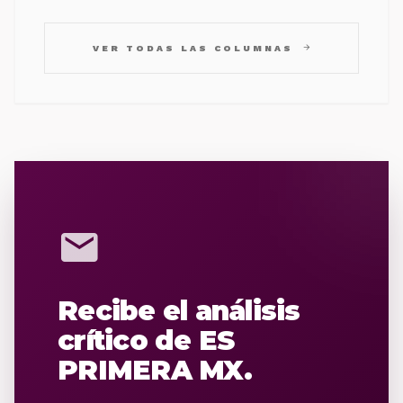
arrow_forward
VER TODAS LAS COLUMNAS
mail
Recibe el análisis
crítico de ES
PRIMERA MX.