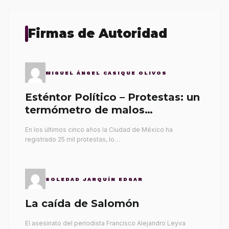
Firmas de Autoridad
MIGUEL ÁNGEL CASIQUE OLIVOS
Esténtor Político – Protestas: un
termómetro de malos
gobernantes
En los últimos cinco años la Ciudad de México ha
registrado 25 mil protestas, lo…
SOLEDAD JARQUÍN EDGAR
La caída de Salomón
El asesinato del periodista Francisco Alejandro Leyva