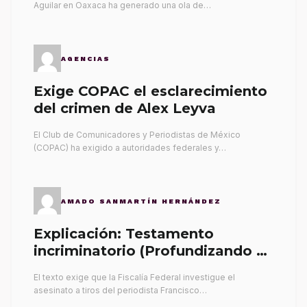
Aguilar en Oaxaca ha generado una ola de…
AGENCIAS
Exige COPAC el esclarecimiento
del crimen de Alex Leyva
El Club de Comunicadores y Periodistas de México
(COPAC) ha exigido a autoridades federales y…
AMADO SANMARTÍN HERNÁNDEZ
Explicación: Testamento
incriminatorio (Profundizando su
propia tumba)
El texto exige que la Fiscalía Federal investigue el
asesinato a tiros del periodista Francisco…