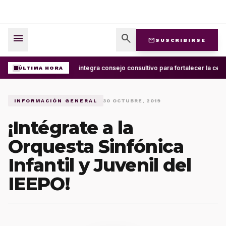
menu
search
mail
SUSCRIBIRSE
UABJO integra consejo consultivo para fortalecer la cele
ÚLTIMA HORA
INFORMACIÓN GENERAL
30 OCTUBRE, 2019
¡Intégrate a la
Orquesta Sinfónica
Infantil y Juvenil del
IEEPO!