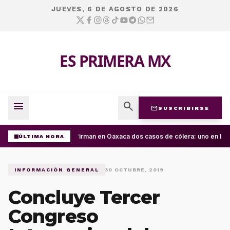
JUEVES, 6 DE AGOSTO DE 2026
ES PRIMERA MX
menu
search
mail
SUSCRIBIRSE
Confirman en Oaxaca dos casos de cólera: uno en la C
ÚLTIMA HORA
INFORMACIÓN GENERAL
30 OCTUBRE, 2019
Concluye Tercer
Congreso