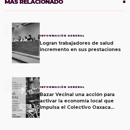
MÁS RELACIONADO
1
INFORMACIÓN GENERAL
Logran trabajadores de salud
incremento en sus prestaciones
2
INFORMACIÓN GENERAL
Bazar Vecinal una acción para
activar la economía local que
impulsa el Colectivo Oaxaca
Vecinal