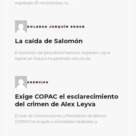
registrado 25 mil protestas, lo…
SOLEDAD JARQUÍN EDGAR
La caída de Salomón
El asesinato del periodista Francisco Alejandro Leyva
Aguilar en Oaxaca ha generado una ola de…
AGENCIAS
Exige COPAC el esclarecimiento
del crimen de Alex Leyva
El Club de Comunicadores y Periodistas de México
(COPAC) ha exigido a autoridades federales y…