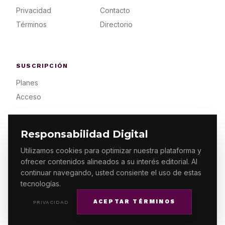
Privacidad
Contacto
Términos
Directorio
SUSCRIPCIÓN
Planes
Acceso
Responsabilidad Digital
Utilizamos cookies para optimizar nuestra plataforma y
ofrecer contenidos alineados a su interés editorial. Al
© 2026 ES PRIMERA MX. ALGUNOS DERECHOS
RESERVADOS / DESIGN
MAKING.MX
continuar navegando, usted consiente el uso de estas
tecnologías.
ACEPTAR TÉRMINOS
PRIVACIDAD