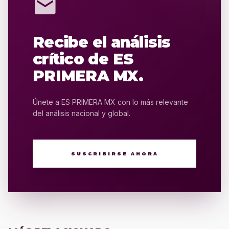
mail
Recibe el análisis
crítico de ES
PRIMERA MX.
Únete a ES PRIMERA MX con lo más relevante
del análisis nacional y global.
SUSCRIBIRSE AHORA