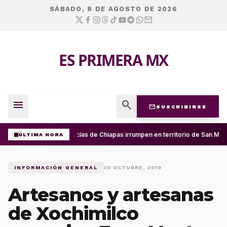
SÁBADO, 8 DE AGOSTO DE 2026
ES PRIMERA MX
menu
search
mail
SUSCRIBIRSE
Policías de Chiapas irrumpen en territorio de San Mig
ÚLTIMA HORA
INFORMACIÓN GENERAL
30 OCTUBRE, 2019
Artesanos y artesanas
de Xochimilco