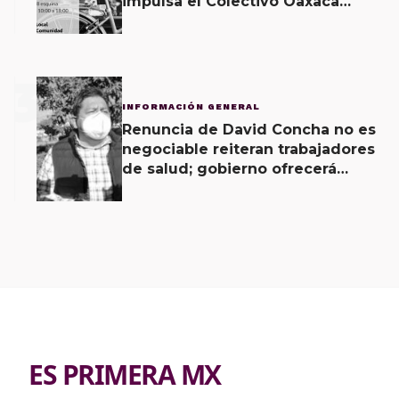
impulsa el Colectivo Oaxaca
Vecinal
3
INFORMACIÓN GENERAL
Renuncia de David Concha no es
negociable reiteran trabajadores
de salud; gobierno ofrecerá
contrapropuesta a demandas
ES PRIMERA MX