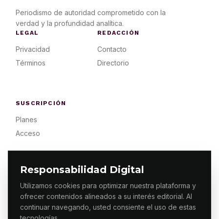
Periodismo de autoridad comprometido con la
verdad y la profundidad analítica.
LEGAL
REDACCIÓN
Privacidad
Contacto
Términos
Directorio
SUSCRIPCIÓN
Planes
Acceso
Responsabilidad Digital
Utilizamos cookies para optimizar nuestra plataforma y
ofrecer contenidos alineados a su interés editorial. Al
© 2026 ES PRIMERA MX. ALGUNOS DERECHOS
RESERVADOS / DESIGN
MAKING.MX
continuar navegando, usted consiente el uso de estas
tecnologías.