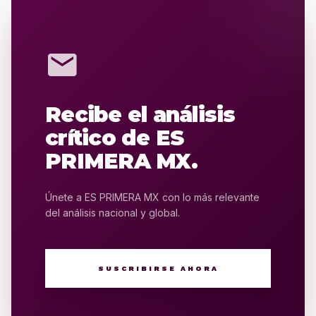
mail
Recibe el análisis
crítico de ES
PRIMERA MX.
Únete a ES PRIMERA MX con lo más relevante
del análisis nacional y global.
SUSCRIBIRSE AHORA