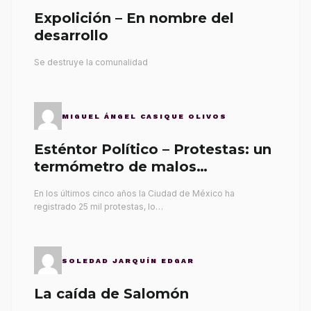
Expolición – En nombre del
desarrollo
Se destruye la comunalidad
MIGUEL ÁNGEL CASIQUE OLIVOS
Esténtor Político – Protestas: un
termómetro de malos
gobernantes
En los últimos cinco años la Ciudad de México ha
registrado 25 mil protestas, lo…
SOLEDAD JARQUÍN EDGAR
La caída de Salomón