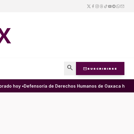
X
search
mail
SUSCRIBIRSE
ado hoy •
Defensoría de Derechos Humanos de Oaxaca ha filtrad