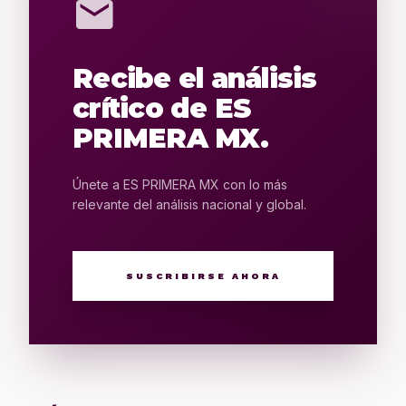
mail
Recibe el análisis
crítico de ES
PRIMERA MX.
Únete a ES PRIMERA MX con lo más
relevante del análisis nacional y global.
SUSCRIBIRSE AHORA