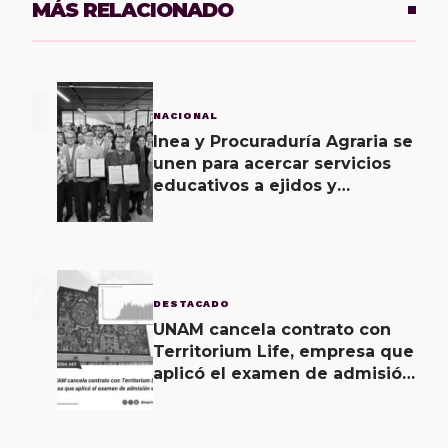
MÁS RELACIONADO
1
NACIONAL
Inea y Procuraduría Agraria se
unen para acercar servicios
educativos a ejidos y
comunas
2
DESTACADO
UNAM cancela contrato con
Territorium Life, empresa que
aplicó el examen de admisión
en línea