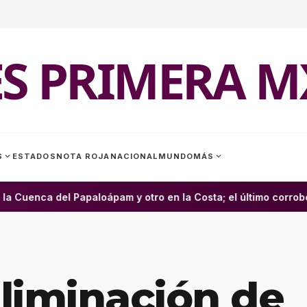
ES PRIMERA M
expand_more
expand_more
S
ESTADOS
NOTA ROJA
NACIONAL
MUNDO
MÁS
Cuenca del Papaloápam y otro en la Costa; el último corrobor
liminación de