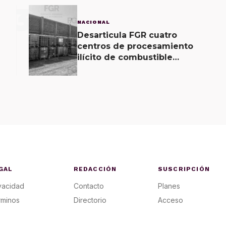
3
NACIONAL
Desarticula FGR cuatro
centros de procesamiento
ilícito de combustible
localizados en tres entidades
GAL
REDACCIÓN
SUSCRIPCIÓN
vacidad
Contacto
Planes
rminos
Directorio
Acceso