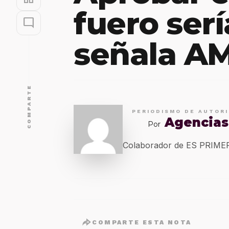
fuero serí
mode_comment
señala A
COMPARTE
PERIODISMO DE AUTOR
Agencias
Por
Colaborador de ES PRIM
COMPARTE ESTA NOTA