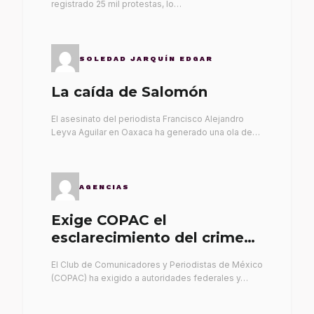
registrado 25 mil protestas, lo…
SOLEDAD JARQUÍN EDGAR
La caída de Salomón
El asesinato del periodista Francisco Alejandro
Leyva Aguilar en Oaxaca ha generado una ola de…
AGENCIAS
Exige COPAC el
esclarecimiento del crimen
de Alex Leyva
El Club de Comunicadores y Periodistas de México
(COPAC) ha exigido a autoridades federales y…