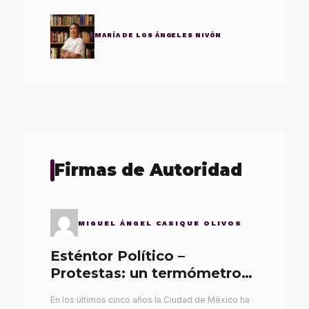
MARÍA DE LOS ÁNGELES NIVÓN
Firmas de Autoridad
MIGUEL ÁNGEL CASIQUE OLIVOS
Esténtor Político –
Protestas: un termómetro
de malos gobernantes
En los últimos cinco años la Ciudad de México ha