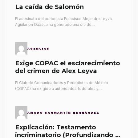
La caída de Salomón
El asesinato del periodista Francisco Alejandro Leyva
Aguilar en Oaxaca ha generado una ola de…
AGENCIAS
Exige COPAC el esclarecimiento
del crimen de Alex Leyva
El Club de Comunicadores y Periodistas de México
(COPAC) ha exigido a autoridades federales y…
AMADO SANMARTÍN HERNÁNDEZ
Explicación: Testamento
incriminatorio (Profundizando su