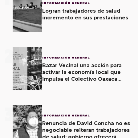
INFORMACIÓN GENERAL
Logran trabajadores de salud
incremento en sus prestaciones
2
INFORMACIÓN GENERAL
Bazar Vecinal una acción para
activar la economía local que
impulsa el Colectivo Oaxaca
Vecinal
3
INFORMACIÓN GENERAL
Renuncia de David Concha no es
negociable reiteran trabajadores
de salud; gobierno ofrecerá