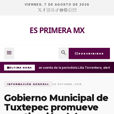
VIERNES, 7 DE AGOSTO DE 2026
ES PRIMERA MX
menu
search
mail
SUSCRIBIRSE
Roban cuenta de la periodista Lilia Torrentera; alerta
ÚLTIMA HORA
INFORMACIÓN GENERAL
28 OCTUBRE, 2019
Gobierno Municipal de
Tuxtepec promueve