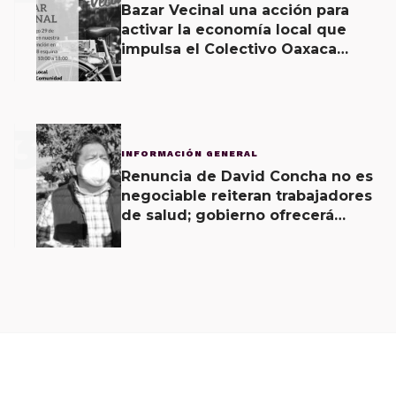
Bazar Vecinal una acción para
activar la economía local que
impulsa el Colectivo Oaxaca
Vecinal
3
INFORMACIÓN GENERAL
Renuncia de David Concha no es
negociable reiteran trabajadores
de salud; gobierno ofrecerá
contrapropuesta a demandas