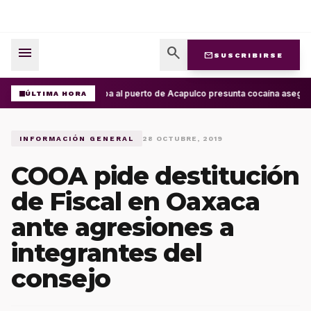
menu
search
mail
SUSCRIBIRSE
Arriba al puerto de Acapulco presunta cocaína asegur
ÚLTIMA HORA
INFORMACIÓN GENERAL
28 OCTUBRE, 2019
COOA pide destitución
de Fiscal en Oaxaca
ante agresiones a
integrantes del
consejo