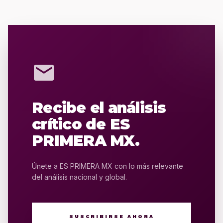
mail
Recibe el análisis
crítico de ES
PRIMERA MX.
Únete a ES PRIMERA MX con lo más relevante
del análisis nacional y global.
SUSCRIBIRSE AHORA