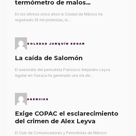
termómetro de malos
gobernantes
En los últimos cinco años la Ciudad de México ha
registrado 25 mil protestas, lo…
SOLEDAD JARQUÍN EDGAR
La caída de Salomón
El asesinato del periodista Francisco Alejandro Leyva
Aguilar en Oaxaca ha generado una ola de…
AGENCIAS
Exige COPAC el esclarecimiento
del crimen de Alex Leyva
El Club de Comunicadores y Periodistas de México