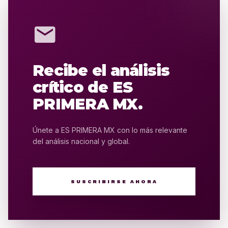
mail
Recibe el análisis
crítico de ES
PRIMERA MX.
Únete a ES PRIMERA MX con lo más relevante
del análisis nacional y global.
SUSCRIBIRSE AHORA