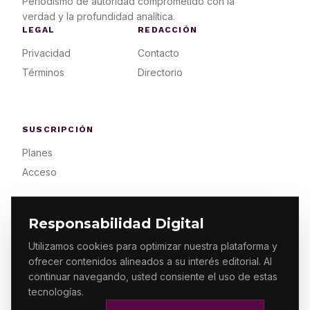
Periodismo de autoridad comprometido con la
verdad y la profundidad analítica.
LEGAL
REDACCIÓN
Privacidad
Contacto
Términos
Directorio
SUSCRIPCIÓN
Planes
Acceso
Responsabilidad Digital
Utilizamos cookies para optimizar nuestra plataforma y
ofrecer contenidos alineados a su interés editorial. Al
© 2026 ES PRIMERA MX. ALGUNOS DERECHOS
RESERVADOS / DESIGN
MAKING.MX
continuar navegando, usted consiente el uso de estas
tecnologías.