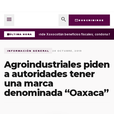
menu
search
mail
SUSCRIBIRSE
Extiende Xoxocotlán beneficios fiscales; condona has
ÚLTIMA HORA
INFORMACIÓN GENERAL
28 OCTUBRE, 2019
Agroindustriales piden
a autoridades tener
una marca
denominada “Oaxaca”