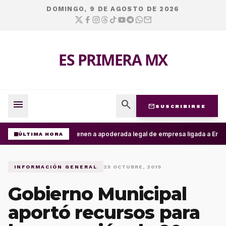
DOMINGO, 9 DE AGOSTO DE 2026
ES PRIMERA MX
menu
search
mail
SUSCRIBIRSE
Detienen a apoderada legal de empresa ligada a Ernest
ÚLTIMA HORA
INFORMACIÓN GENERAL
25 OCTUBRE, 2019
Gobierno Municipal
aportó recursos para