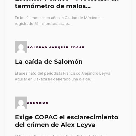
termómetro de malos
gobernantes
En los últimos cinco años la Ciudad de México ha
registrado 25 mil protestas, lo…
SOLEDAD JARQUÍN EDGAR
La caída de Salomón
El asesinato del periodista Francisco Alejandro Leyva
Aguilar en Oaxaca ha generado una ola de…
AGENCIAS
Exige COPAC el esclarecimiento
del crimen de Alex Leyva