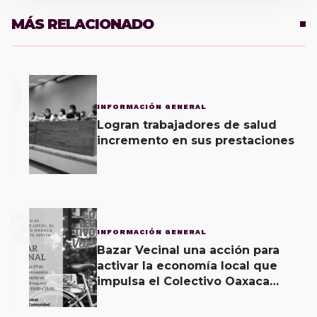
MÁS RELACIONADO
1
INFORMACIÓN GENERAL
Logran trabajadores de salud
incremento en sus prestaciones
2
INFORMACIÓN GENERAL
Bazar Vecinal una acción para
activar la economía local que
impulsa el Colectivo Oaxaca
Vecinal