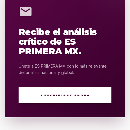
mail
Recibe el análisis
crítico de ES
PRIMERA MX.
Únete a ES PRIMERA MX con lo más relevante
del análisis nacional y global.
SUSCRIBIRSE AHORA