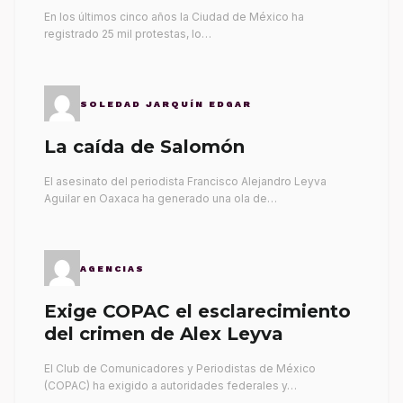
gobernantes
En los últimos cinco años la Ciudad de México ha
registrado 25 mil protestas, lo…
SOLEDAD JARQUÍN EDGAR
La caída de Salomón
El asesinato del periodista Francisco Alejandro Leyva
Aguilar en Oaxaca ha generado una ola de…
AGENCIAS
Exige COPAC el esclarecimiento
del crimen de Alex Leyva
El Club de Comunicadores y Periodistas de México
(COPAC) ha exigido a autoridades federales y…