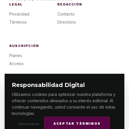
LEGAL
REDACCIÓN
Privacidad
Contacto
Términos
Directorio
SUSCRIPCIÓN
Planes
Acceso
Responsabilidad Digital
Utilizamos cookies para optimizar nuestra plataforma y
ofrecer contenidos alineados a su interés editorial. Al
© 2026 ES PRIMERA MX. ALGUNOS DERECHOS
RESERVADOS / DESIGN
MAKING.MX
continuar navegando, usted consiente el uso de estas
tecnologías.
ACEPTAR TÉRMINOS
PRIVACIDAD