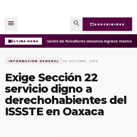
menu
search
mail
SUSCRIBIRSE
Asociación de Avicultores denuncia ingreso masivo d
ÚLTIMA HORA
INFORMACIÓN GENERAL
25 OCTUBRE, 2019
Exige Sección 22
servicio digno a
derechohabientes del
ISSSTE en Oaxaca