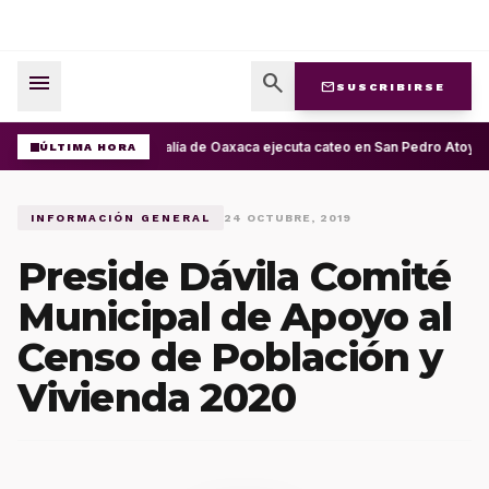
menu
search
mail
SUSCRIBIRSE
Fiscalía de Oaxaca ejecuta cateo en San Pedro Atoyac
ÚLTIMA HORA
INFORMACIÓN GENERAL
24 OCTUBRE, 2019
Preside Dávila Comité
Municipal de Apoyo al
Censo de Población y
Vivienda 2020