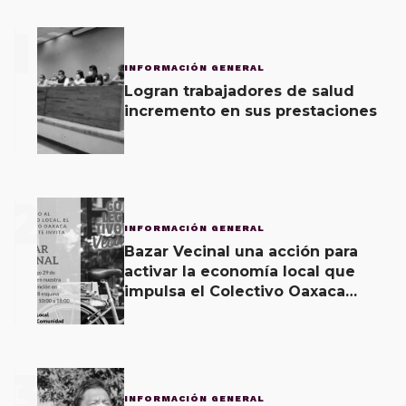
1
INFORMACIÓN GENERAL
Logran trabajadores de salud
incremento en sus prestaciones
2
INFORMACIÓN GENERAL
Bazar Vecinal una acción para
activar la economía local que
impulsa el Colectivo Oaxaca
Vecinal
3
INFORMACIÓN GENERAL