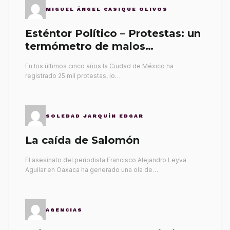
MIGUEL ÁNGEL CASIQUE OLIVOS
Esténtor Político – Protestas: un
termómetro de malos
gobernantes
En los últimos cinco años la Ciudad de México ha
registrado 25 mil protestas, lo…
SOLEDAD JARQUÍN EDGAR
La caída de Salomón
El asesinato del periodista Francisco Alejandro Leyva
Aguilar en Oaxaca ha generado una ola de…
AGENCIAS