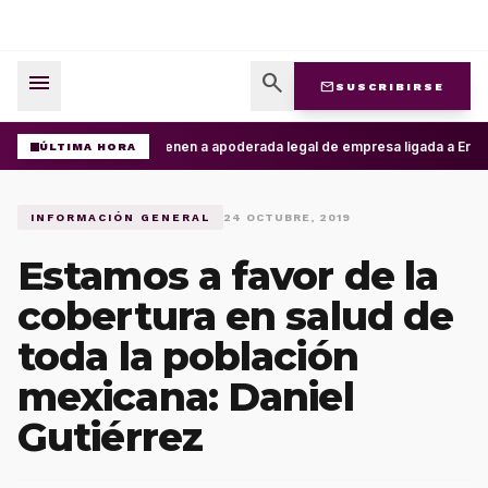
menu
search
mail
SUSCRIBIRSE
Detienen a apoderada legal de empresa ligada a Ernest
ÚLTIMA HORA
INFORMACIÓN GENERAL
24 OCTUBRE, 2019
Estamos a favor de la
cobertura en salud de
toda la población
mexicana: Daniel
Gutiérrez