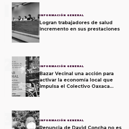
1
INFORMACIÓN GENERAL
Logran trabajadores de salud
incremento en sus prestaciones
2
INFORMACIÓN GENERAL
Bazar Vecinal una acción para
activar la economía local que
impulsa el Colectivo Oaxaca
Vecinal
3
INFORMACIÓN GENERAL
Renuncia de David Concha no es