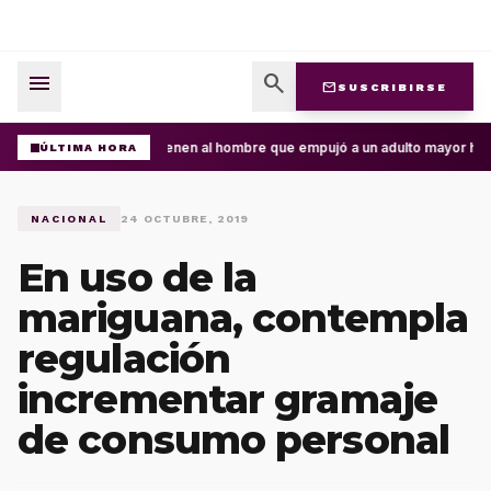
menu
search
mail
SUSCRIBIRSE
Detienen al hombre que empujó a un adulto mayor hacia
ÚLTIMA HORA
NACIONAL
24 OCTUBRE, 2019
En uso de la
mariguana, contempla
regulación
incrementar gramaje
de consumo personal