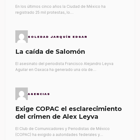
gobernantes
En los últimos cinco años la Ciudad de México ha
registrado 25 mil protestas, lo…
SOLEDAD JARQUÍN EDGAR
La caída de Salomón
El asesinato del periodista Francisco Alejandro Leyva
Aguilar en Oaxaca ha generado una ola de…
AGENCIAS
Exige COPAC el esclarecimiento
del crimen de Alex Leyva
El Club de Comunicadores y Periodistas de México
(COPAC) ha exigido a autoridades federales y…