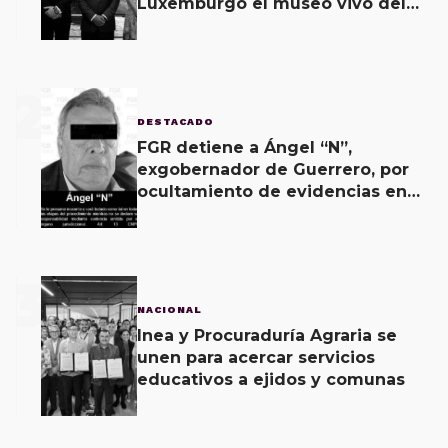
Luxemburgo el museo vivo del
muralismo.
2
DESTACADO
FGR detiene a Ángel “N”,
exgobernador de Guerrero, por
ocultamiento de evidencias en
caso Ayotzinapa
3
NACIONAL
Inea y Procuraduría Agraria se
unen para acercar servicios
educativos a ejidos y comunas