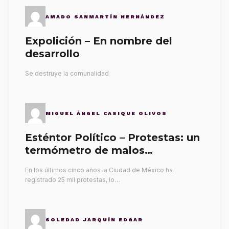
AMADO SANMARTÍN HERNÁNDEZ
Expolición – En nombre del
desarrollo
Se destruye la comunalidad
MIGUEL ÁNGEL CASIQUE OLIVOS
Esténtor Político – Protestas: un
termómetro de malos
gobernantes
En los últimos cinco años la Ciudad de México ha
registrado 25 mil protestas, lo…
SOLEDAD JARQUÍN EDGAR