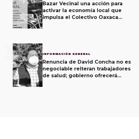
Bazar Vecinal una acción para
activar la economía local que
impulsa el Colectivo Oaxaca
Vecinal
3
INFORMACIÓN GENERAL
Renuncia de David Concha no es
negociable reiteran trabajadores
de salud; gobierno ofrecerá
contrapropuesta a demandas