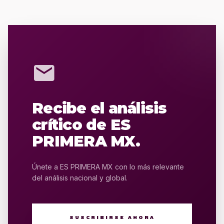
mail
Recibe el análisis
crítico de ES
PRIMERA MX.
Únete a ES PRIMERA MX con lo más relevante
del análisis nacional y global.
SUSCRIBIRSE AHORA