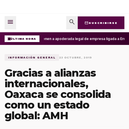
menu
search
mail
SUSCRIBIRSE
Detienen a apoderada legal de empresa ligada a Ernesto
ÚLTIMA HORA
INFORMACIÓN GENERAL
23 OCTUBRE, 2019
Gracias a alianzas
internacionales,
Oaxaca se consolida
como un estado
global: AMH