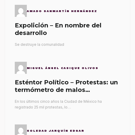
AMADO SANMARTÍN HERNÁNDEZ
Expolición – En nombre del
desarrollo
Se destruye la comunalidad
MIGUEL ÁNGEL CASIQUE OLIVOS
Esténtor Político – Protestas: un
termómetro de malos
gobernantes
En los últimos cinco años la Ciudad de México ha
registrado 25 mil protestas, lo…
SOLEDAD JARQUÍN EDGAR