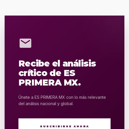
mail
Recibe el análisis
crítico de ES
PRIMERA MX.
Únete a ES PRIMERA MX con lo más relevante
del análisis nacional y global.
SUSCRIBIRSE AHORA