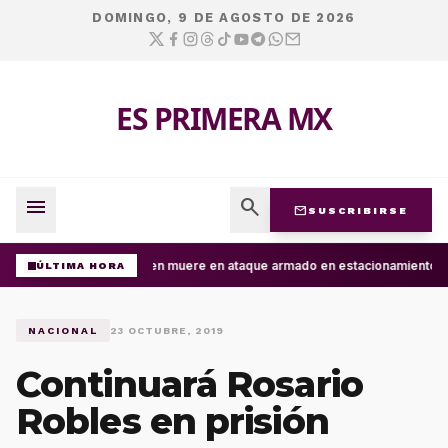
DOMINGO, 9 DE AGOSTO DE 2026
ES PRIMERA MX
menu
search
mail
SUSCRIBIRSE
Joven muere en ataque armado en estacionamiento de 
ÚLTIMA HORA
NACIONAL
23 OCTUBRE, 2019
Continuará Rosario
Robles en prisión