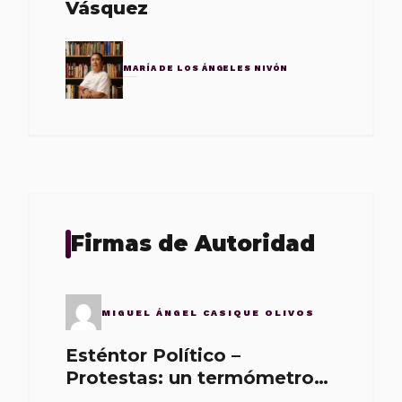
Vásquez
MARÍA DE LOS ÁNGELES NIVÓN
Firmas de Autoridad
MIGUEL ÁNGEL CASIQUE OLIVOS
Esténtor Político –
Protestas: un termómetro
de malos gobernantes