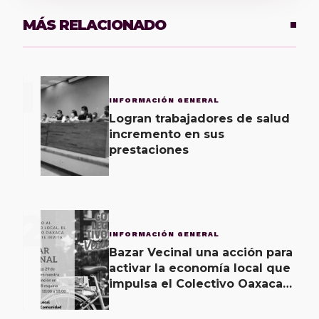
MÁS RELACIONADO
1
INFORMACIÓN GENERAL
Logran trabajadores de salud
incremento en sus
prestaciones
2
INFORMACIÓN GENERAL
Bazar Vecinal una acción para
activar la economía local que
impulsa el Colectivo Oaxaca
Vecinal