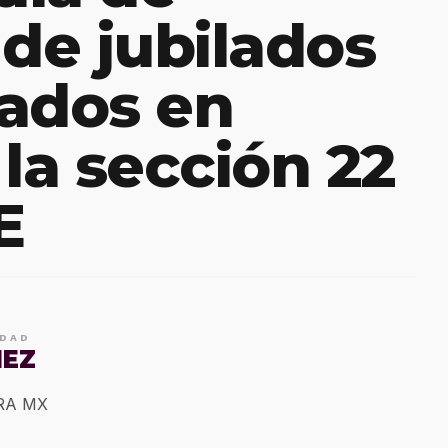
 de jubilados
ados en
la sección 22
E
IDAD
MEZ
ERA MX