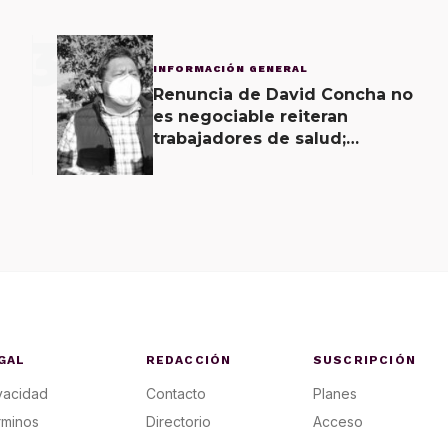
3
INFORMACIÓN GENERAL
Renuncia de David Concha no
es negociable reiteran
trabajadores de salud;
gobierno ofrecerá
contrapropuesta a demandas
GAL
REDACCIÓN
SUSCRIPCIÓN
vacidad
Contacto
Planes
rminos
Directorio
Acceso