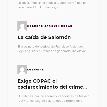
En los últimos cinco años la Ciudad de México ha
registrado 25 mil protestas, lo…
SOLEDAD JARQUÍN EDGAR
La caída de Salomón
El asesinato del periodista Francisco Alejandro
Leyva Aguilar en Oaxaca ha generado una ola de…
AGENCIAS
Exige COPAC el
esclarecimiento del crimen
de Alex Leyva
El Club de Comunicadores y Periodistas de México
(COPAC) ha exigido a autoridades federales y…