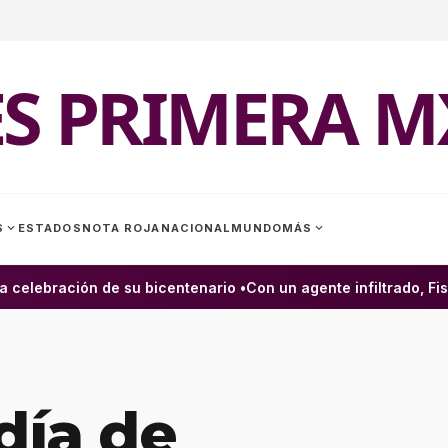
ES PRIMERA M
expand_more
expand_more
S
ESTADOS
NOTA ROJA
NACIONAL
MUNDO
MÁS
celebración de su bicentenario •
Con un agente infiltrado, Fisc
9
día de