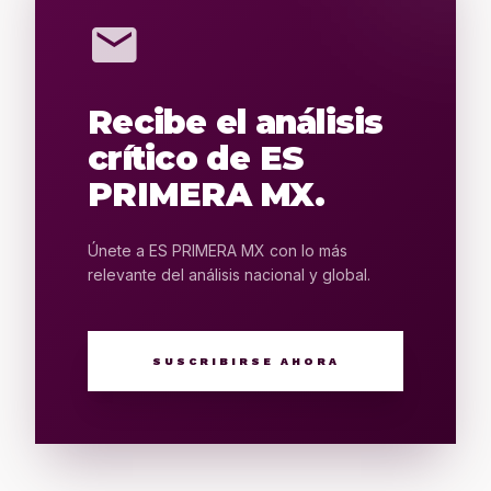
mail
Recibe el análisis
crítico de ES
PRIMERA MX.
Únete a ES PRIMERA MX con lo más
relevante del análisis nacional y global.
SUSCRIBIRSE AHORA