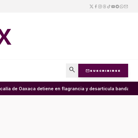
X
search
mail
SUSCRIBIRSE
alía de Oaxaca detiene en flagrancia y desarticula banda dedic