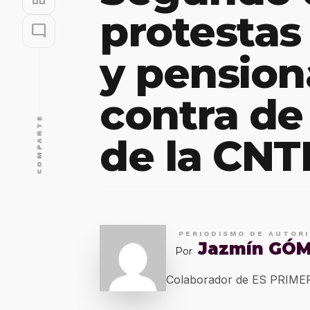
protestas
mode_comment
y pension
contra de 
COMPARTE
de la CNT
PERIODISMO DE AUTOR
Jazmín GÓ
Por
Colaborador de ES PRIM