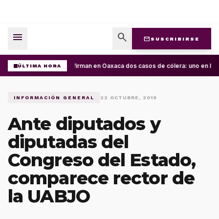
menu
search
mail
SUSCRIBIRSE
Confirman en Oaxaca dos casos de cólera: uno en la C
ÚLTIMA HORA
INFORMACIÓN GENERAL
22 OCTUBRE, 2019
Ante diputados y
diputadas del
Congreso del Estado,
comparece rector de
la UABJO