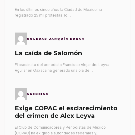
gobernantes
En los últimos cinco años la Ciudad de México ha
registrado 25 mil protestas, lo…
SOLEDAD JARQUÍN EDGAR
La caída de Salomón
El asesinato del periodista Francisco Alejandro Leyva
Aguilar en Oaxaca ha generado una ola de…
AGENCIAS
Exige COPAC el esclarecimiento
del crimen de Alex Leyva
El Club de Comunicadores y Periodistas de México
(COPAC) ha exigido a autoridades federales y…