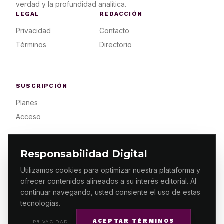
verdad y la profundidad analítica.
LEGAL
REDACCIÓN
Privacidad
Contacto
Términos
Directorio
SUSCRIPCIÓN
Planes
Acceso
Responsabilidad Digital
Utilizamos cookies para optimizar nuestra plataforma y
ofrecer contenidos alineados a su interés editorial. Al
© 2026 ES PRIMERA MX. ALGUNOS DERECHOS
RESERVADOS / DESIGN
MAKING.MX
continuar navegando, usted consiente el uso de estas
tecnologías.
ACEPTAR TÉRMINOS
PRIVACIDAD