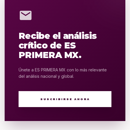
mail
Recibe el análisis
crítico de ES
PRIMERA MX.
Únete a ES PRIMERA MX con lo más relevante
del análisis nacional y global.
SUSCRIBIRSE AHORA