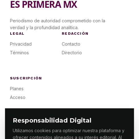
ES PRIMERA MX
Periodismo de autoridad comprometido con la
verdad y la profundidad analítica.
LEGAL
REDACCIÓN
Privacidad
Contacto
Términos
Directorio
SUSCRIPCIÓN
Planes
Acceso
Responsabilidad Digital
Utilizamos cookies para optimizar nuestra plataforma y
ofrecer contenidos alineados a su interés editorial. Al
© 2026 ES PRIMERA MX. ALGUNOS DERECHOS