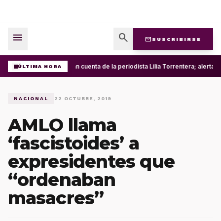
menu
search
mail
SUSCRIBIRSE
Roban cuenta de la periodista Lilia Torrentera; alerta
ÚLTIMA HORA
NACIONAL
22 OCTUBRE, 2019
AMLO llama
‘fascistoides’ a
expresidentes que
“ordenaban
masacres”