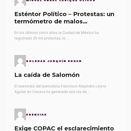
MIGUEL ÁNGEL CASIQUE OLIVOS
Esténtor Político – Protestas: un
termómetro de malos
gobernantes
En los últimos cinco años la Ciudad de México ha
registrado 25 mil protestas, lo…
SOLEDAD JARQUÍN EDGAR
La caída de Salomón
El asesinato del periodista Francisco Alejandro Leyva
Aguilar en Oaxaca ha generado una ola de…
AGENCIAS
Exige COPAC el esclarecimiento