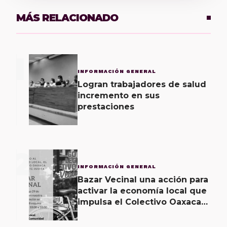
MÁS RELACIONADO
1
INFORMACIÓN GENERAL
Logran trabajadores de salud
incremento en sus
prestaciones
2
INFORMACIÓN GENERAL
Bazar Vecinal una acción para
activar la economía local que
impulsa el Colectivo Oaxaca
Vecinal