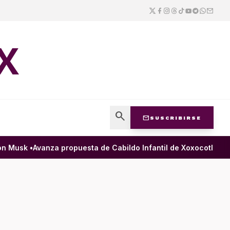
X
search
mail
SUSCRIBIRSE
 Musk •
Avanza propuesta de Cabildo Infantil de Xoxocotlán para