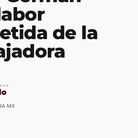
labor
tida de la
ajadora
IDAD
do
ERA MX