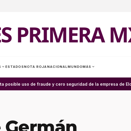
ES PRIMERA M
expand_more
expand_more
S
ESTADOS
NOTA ROJA
NACIONAL
MUNDO
MÁS
a posible uso de fraude y cero seguridad de la empresa de Elon
 Germán