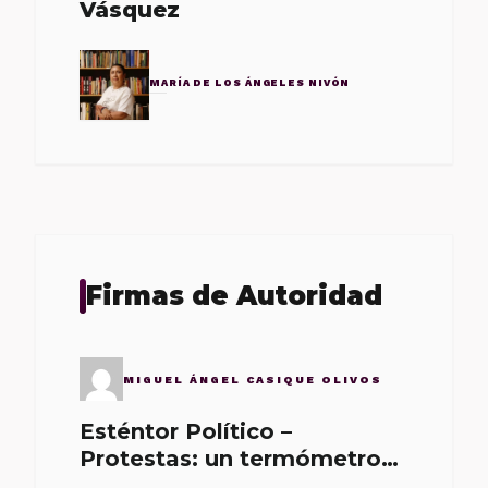
Vásquez
MARÍA DE LOS ÁNGELES NIVÓN
Firmas de Autoridad
MIGUEL ÁNGEL CASIQUE OLIVOS
Esténtor Político –
Protestas: un termómetro
de malos gobernantes