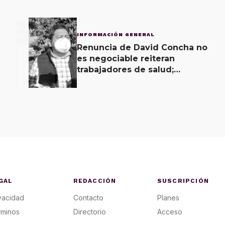
3
INFORMACIÓN GENERAL
Renuncia de David Concha no
es negociable reiteran
trabajadores de salud;
gobierno ofrecerá
contrapropuesta a demandas
GAL
REDACCIÓN
SUSCRIPCIÓN
vacidad
Contacto
Planes
rminos
Directorio
Acceso