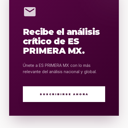
mail
Recibe el análisis
crítico de ES
PRIMERA MX.
Únete a ES PRIMERA MX con lo más
relevante del análisis nacional y global.
SUSCRIBIRSE AHORA