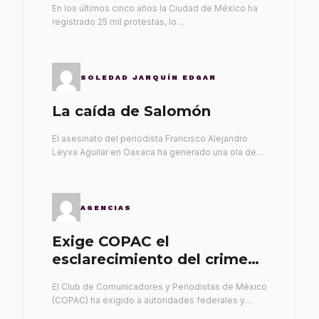
En los últimos cinco años la Ciudad de México ha
registrado 25 mil protestas, lo…
SOLEDAD JARQUÍN EDGAR
La caída de Salomón
El asesinato del periodista Francisco Alejandro
Leyva Aguilar en Oaxaca ha generado una ola de…
AGENCIAS
Exige COPAC el
esclarecimiento del crimen
de Alex Leyva
El Club de Comunicadores y Periodistas de México
(COPAC) ha exigido a autoridades federales y…