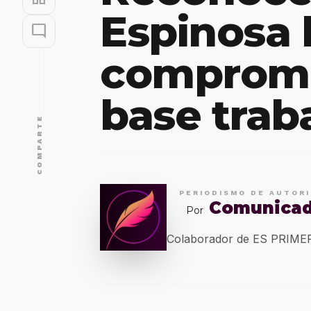
Espinosa 
mode_comment
comprome
base trab
COMPARTE
PERIODISMO DE AUTOR
Comunica
Por
Colaborador de ES PRIM