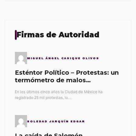
Firmas de Autoridad
MIGUEL ÁNGEL CASIQUE OLIVOS
Esténtor Político – Protestas: un
termómetro de malos
gobernantes
En los últimos cinco años la Ciudad de México ha
registrado 25 mil protestas, lo…
SOLEDAD JARQUÍN EDGAR
La caída de Salomón