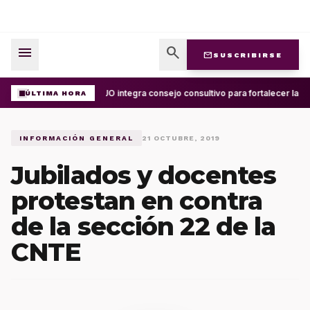
menu
search
mail
SUSCRIBIRSE
UABJO integra consejo consultivo para fortalecer la ce
ÚLTIMA HORA
INFORMACIÓN GENERAL
21 OCTUBRE, 2019
Jubilados y docentes
protestan en contra
de la sección 22 de la
CNTE