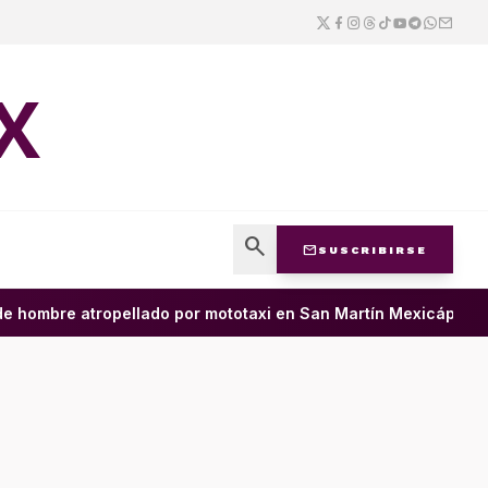
X
search
mail
SUSCRIBIRSE
ombre atropellado por mototaxi en San Martín Mexicápam y recl