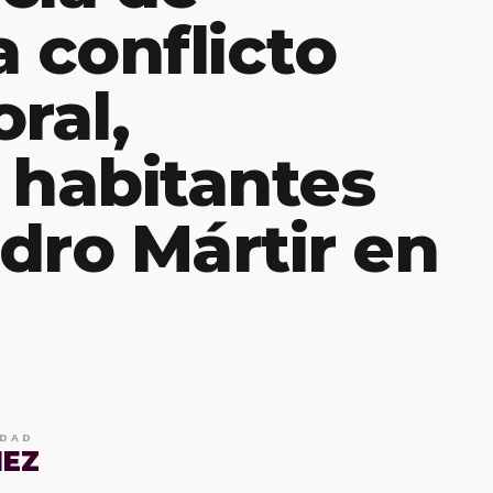
a conflicto
ral,
 habitantes
dro Mártir en
IDAD
MEZ