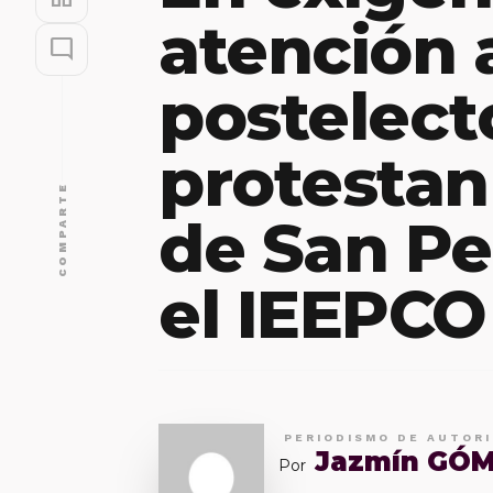
atención 
mode_comment
postelecto
protestan
COMPARTE
de San Pe
el IEEPCO
PERIODISMO DE AUTOR
Jazmín GÓ
Por