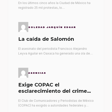
En los últimos cinco años la Ciudad de México ha
registrado 25 mil protestas, lo…
SOLEDAD JARQUÍN EDGAR
La caída de Salomón
El asesinato del periodista Francisco Alejandro
Leyva Aguilar en Oaxaca ha generado una ola de…
AGENCIAS
Exige COPAC el
esclarecimiento del crimen
de Alex Leyva
El Club de Comunicadores y Periodistas de México
(COPAC) ha exigido a autoridades federales y…