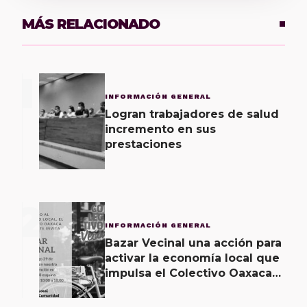
MÁS RELACIONADO
1
INFORMACIÓN GENERAL
Logran trabajadores de salud
incremento en sus
prestaciones
2
INFORMACIÓN GENERAL
Bazar Vecinal una acción para
activar la economía local que
impulsa el Colectivo Oaxaca
Vecinal