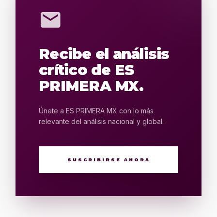
mail
Recibe el análisis
crítico de ES
PRIMERA MX.
Únete a ES PRIMERA MX con lo más
relevante del análisis nacional y global.
SUSCRIBIRSE AHORA