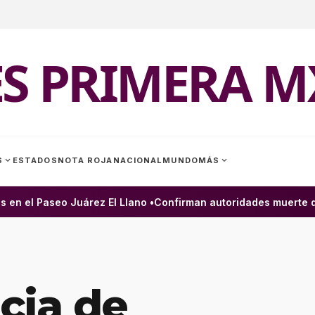
ES PRIMERA M
expand_more
expand_more
S
ESTADOS
NOTA ROJA
NACIONAL
MUNDO
MÁS
n el Paseo Juárez El Llano •
Confirman autoridades muerte de h
cia de