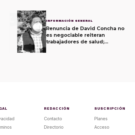
3
INFORMACIÓN GENERAL
Renuncia de David Concha no
es negociable reiteran
trabajadores de salud;
gobierno ofrecerá
contrapropuesta a demandas
GAL
REDACCIÓN
SUSCRIPCIÓN
vacidad
Contacto
Planes
rminos
Directorio
Acceso