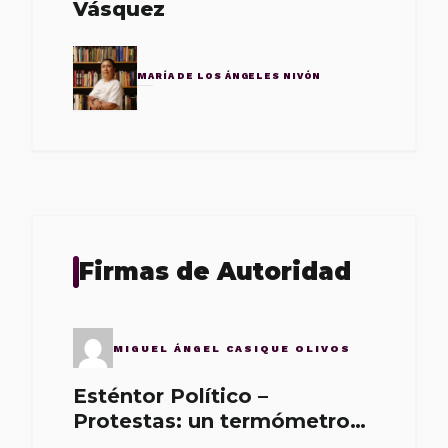
Vásquez
MARÍA DE LOS ÁNGELES NIVÓN
Firmas de Autoridad
MIGUEL ÁNGEL CASIQUE OLIVOS
Esténtor Político –
Protestas: un termómetro
de malos gobernantes