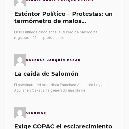
MIGUEL ÁNGEL CASIQUE OLIVOS
Esténtor Político – Protestas: un
termómetro de malos
gobernantes
En los últimos cinco años la Ciudad de México ha
registrado 25 mil protestas, lo…
SOLEDAD JARQUÍN EDGAR
La caída de Salomón
El asesinato del periodista Francisco Alejandro Leyva
Aguilar en Oaxaca ha generado una ola de…
AGENCIAS
Exige COPAC el esclarecimiento