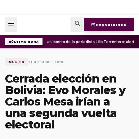
menu
search
mail
SUSCRIBIRSE
Roban cuenta de la periodista Lilia Torrentera; alert
ÚLTIMA HORA
MUNDO
21 OCTUBRE, 2019
Cerrada elección en
Bolivia: Evo Morales y
Carlos Mesa irían a
una segunda vuelta
electoral