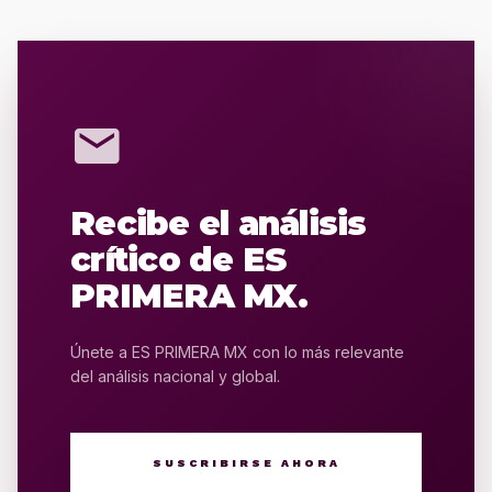
mail
Recibe el análisis
crítico de ES
PRIMERA MX.
Únete a ES PRIMERA MX con lo más relevante
del análisis nacional y global.
SUSCRIBIRSE AHORA