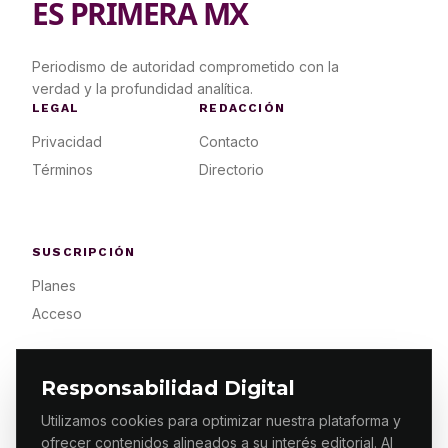
ES PRIMERA MX
Periodismo de autoridad comprometido con la
verdad y la profundidad analítica.
LEGAL
REDACCIÓN
Privacidad
Contacto
Términos
Directorio
SUSCRIPCIÓN
Planes
Acceso
Responsabilidad Digital
Utilizamos cookies para optimizar nuestra plataforma y
ofrecer contenidos alineados a su interés editorial. Al
© 2026 ES PRIMERA MX. ALGUNOS DERECHOS